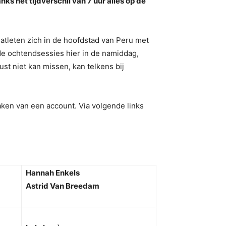
s het tijdverschil van 7 uur alles op de
atleten zich in de hoofdstad van Peru met
 de ochtendsessies hier in de namiddag,
ust niet kan missen, kan telkens bij
maken van een account. Via volgende links
.
Hannah Enkels
Astrid Van Breedam