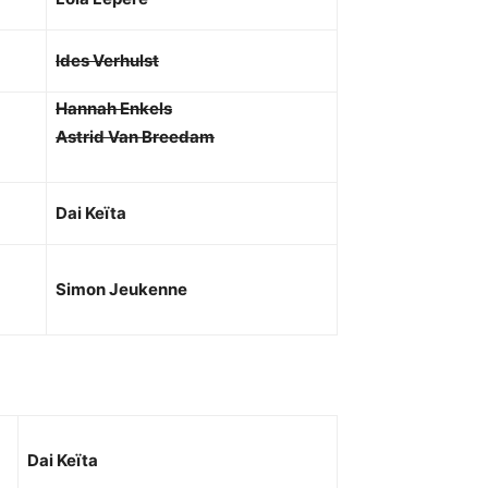
Ides Verhulst
Hannah Enkels
Astrid Van Breedam
Dai Keïta
Simon Jeukenne
Dai Keïta