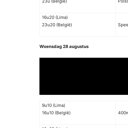
23u (België)
Pols
16u20 (Lima)
23u20 (België)
Spe
Woensdag 28 augustus
9u10 (Lima)
16u10 (België)
400m