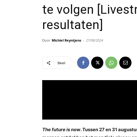
te volgen [Live
resultaten]
Door
Michiel Reyntjens
-
27/08/2024
Deel
The future is now
. Tussen 27 en 31 augustu