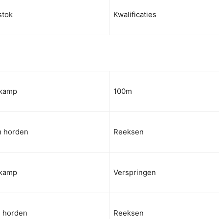
stok
Kwalificaties
kamp
100m
 horden
Reeksen
kamp
Verspringen
 horden
Reeksen