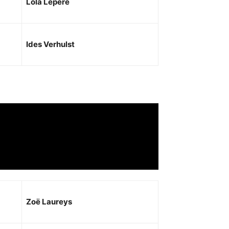
Lola Lepère
Ides Verhulst
Zoë Laureys