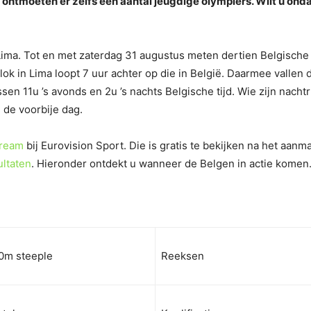
tmoeten er zelfs een aantal jeugdige olympiërs. Wilt u ondank
 Lima. Tot en met zaterdag 31 augustus meten dertien Belgische 
klok in Lima loopt 7 uur achter op die in België. Daarmee vallen
en 11u ’s avonds en 2u ’s nachts Belgische tijd. Wie zijn nachtr
 de voorbije dag.
tream
bij Eurovision Sport. Die is gratis te bekijken na het aan
ultaten
. Hieronder ontdekt u wanneer de Belgen in actie komen
0m steeple
Reeksen