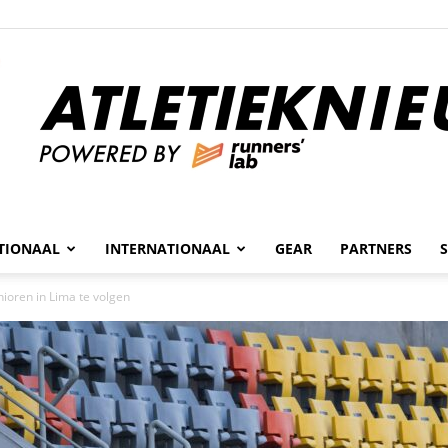
n
TIONAAL
INTERNATIONAAL
GEAR
PARTNERS
Atletieknieuws
nioren in Lima te volgen