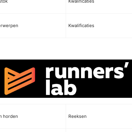
stok
Kwalificaties
erwerpen
Kwalificaties
 horden
Reeksen