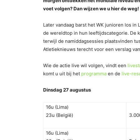
morgen ontdekken het mondiale niveau en on
voet volgen? Dan wijzen we u hier de weg!
Later vandaag barst het WK junioren los in
de wereldtop in hun leeftijdscategorie. De 
terwijl de namiddagsessies plaatsvinden tuss
Atletieknieuws terecht voor een verslag van
Wie de actie live wil volgen, vindt een
lives
komt u uit bij het
programma
en de
live-res
Dinsdag 27 augustus
16u (Lima)
23u (België)
3.00
16u (Lima)