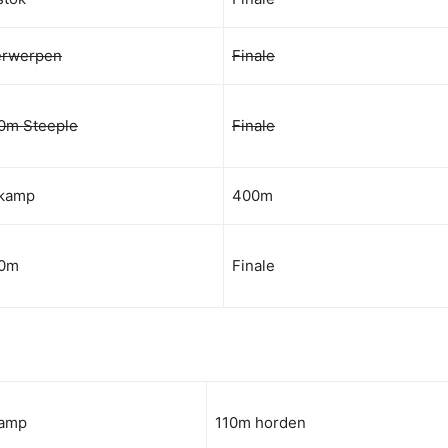
erwerpen
Finale
0m Steeple
Finale
kamp
400m
00m
Finale
kamp
110m horden