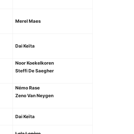
Merel Maes
Dai Keïta
Noor Koekelkoren
Steffi De Saegher
Némo Rase
Zeno Van Neygen
Dai Keïta
Lola Lepère