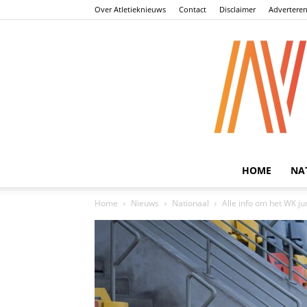
Over Atletieknieuws
Contact
Disclaimer
Advertere
HOME
NA
Home
Nieuws
Nationaal
Alle info om het WK ju