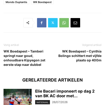
Mondo Duplantis
WK Boedapest
Vorig artikel
Volgend artikel
WK Boedapest – Tamberi
WK Boedapest – Cynthia
springt naar goud,
Bolingo schittert met vijfde
onhoudbare Kipyegon zet
plaats op 400m
eerste stap naar dubbel
GERELATEERDE ARTIKELEN
Elie Bacari imponeert op dag 2
van BK AC door met...
26/07/2026
NATIONAAL