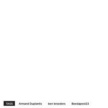
TAGS
Armand Duplantis
ben broeders
Boedapest23