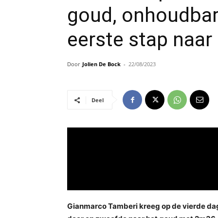
goud, onhoudbar
eerste stap naar
Door
Jolien De Bock
-
22/08/2023
Deel
Gianmarco Tamberi kreeg op de vierde dag