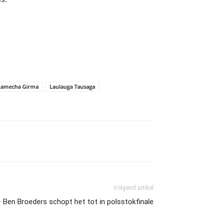
Lamecha Girma
Laulauga Tausaga
Volgend artikel
Ben Broeders schopt het tot in polsstokfinale