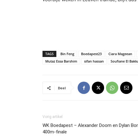
TAGS
Bin Feng
Boedapest23
Ciara Mageean
Mutaz Essa Barshim
sifan hassan
Soufiane El Bakka
Deel
Vorig artikel
WK Boedapest – Alexander Doom en Dylan Bor
400m-finale