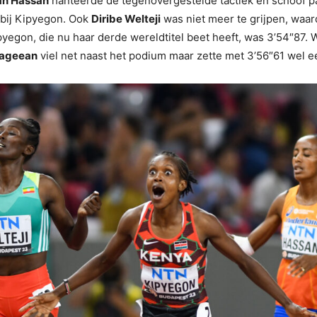
an Hassan
hanteerde de tegenovergestelde tactiek en schoof pa
 bij Kipyegon. Ook
Diribe Welteji
was niet meer te grijpen, waa
yegon, die nu haar derde wereldtitel beet heeft, was 3’54″87. W
Mageean
viel net naast het podium maar zette met 3’56″61 wel ee