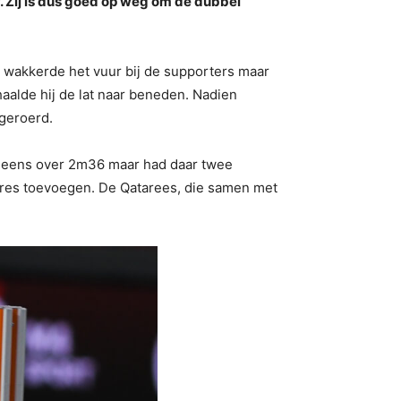
 Zij is dus goed op weg om de dubbel
n wakkerde het vuur bij de supporters maar
haalde hij de lat naar beneden. Nadien
ngeroerd.
eens over 2m36 maar had daar twee
lmares toevoegen. De Qatarees, die samen met