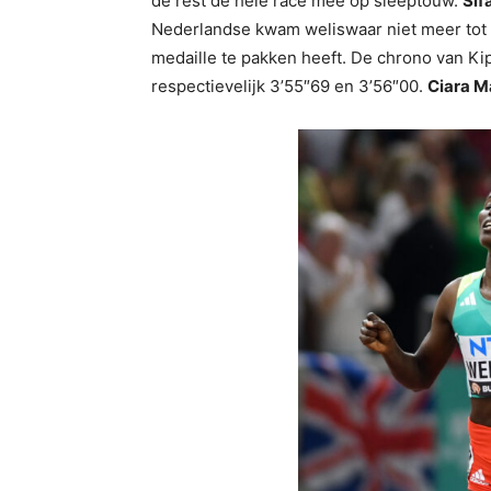
de rest de hele race mee op sleeptouw.
Sif
Nederlandse kwam weliswaar niet meer tot
medaille te pakken heeft. De chrono van Kip
respectievelijk 3’55″69 en 3’56″00.
Ciara 