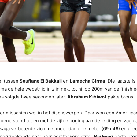
el tussen
Soufiane El Bakkali
en
Lamecha Girma
. Die laatste 
ma de hele wedstrijd in zijn nek, tot hij op 200m van de finish e
rma volgde twee seconden later.
Abraham Kibiwot
pakte brons.
er misschien wel in het discuswerpen. Daar won een Amerikaa
oene stond tot en met de vijfde poging aan de leiding en zag d
ausaga verbeterde zich met meer dan drie meter (69m49) en gre
s nog zoekende naar haar eerste wereldtitel.
Bin Feng
pakte bron