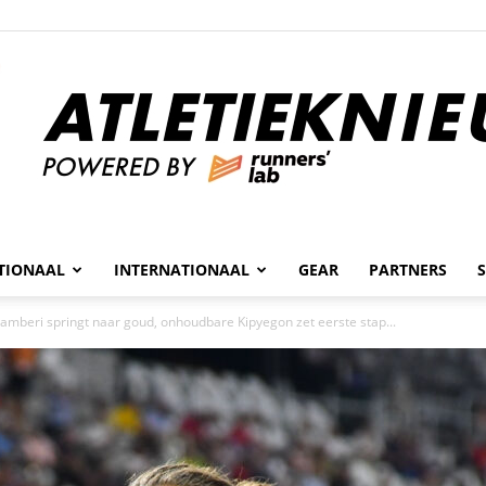
n
TIONAAL
INTERNATIONAAL
GEAR
PARTNERS
Atletieknieuws
mberi springt naar goud, onhoudbare Kipyegon zet eerste stap...