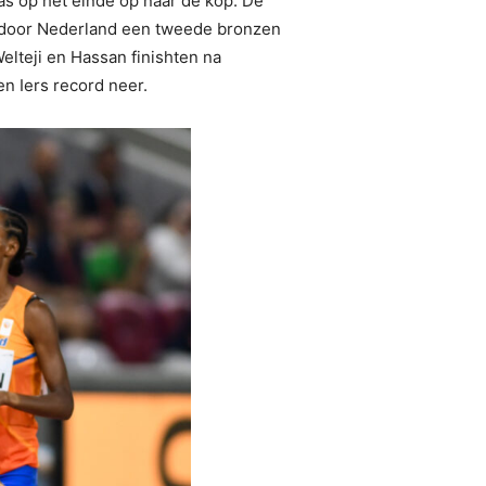
s op het einde op naar de kop. De
rdoor Nederland een tweede bronzen
elteji en Hassan finishten na
n Iers record neer.