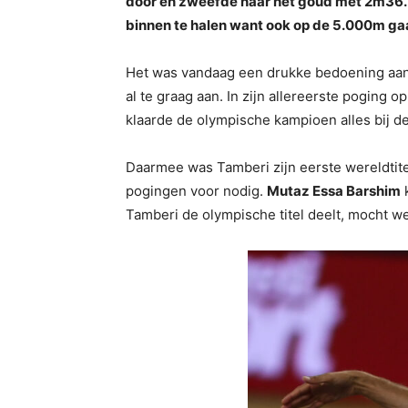
door en zweefde naar het goud met 2m36. 
binnen te halen want ook op de 5.000m gaa
Het was vandaag een drukke bedoening aa
al te graag aan. In zijn allereerste poging
klaarde de olympische kampioen alles bij de
Daarmee was Tamberi zijn eerste wereldtite
pogingen voor nodig.
Mutaz Essa Barshim
k
Tamberi de olympische titel deelt, mocht w