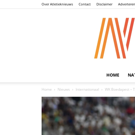
Over Atletieknieuws
Contact
Disclaimer
Advertere
HOME
NA
Home
Nieuws
Internationaal
WK Boedapest – Ta