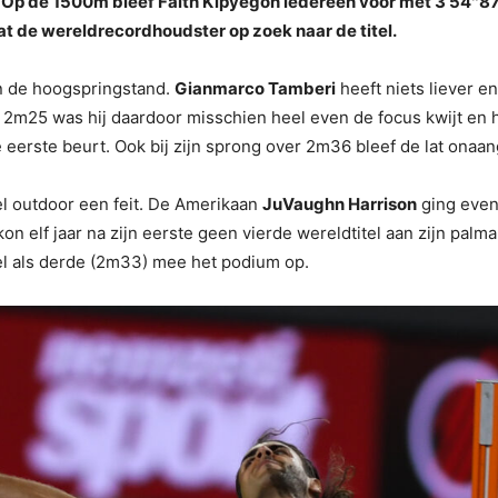
Op de 1500m bleef Faith Kipyegon iedereen voor met 3’54″87.
t de wereldrecordhoudster op zoek naar de titel.
n de hoogspringstand.
Gianmarco Tamberi
heeft niets liever e
 op 2m25 was hij daardoor misschien heel even de focus kwijt en 
 eerste beurt. Ook bij zijn sprong over 2m36 bleef de lat onaa
l outdoor een feit. De Amerikaan
JuVaughn Harrison
ging even
on elf jaar na zijn eerste geen vierde wereldtitel aan zijn pa
el als derde (2m33) mee het podium op.