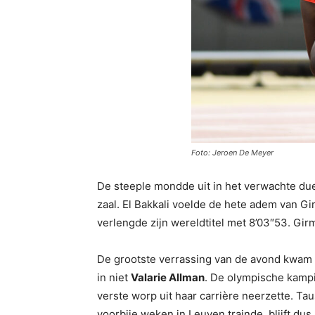
Foto: Jeroen De Meyer
De steeple mondde uit in het verwachte du
zaal. El Bakkali voelde de hete adem van Gir
verlengde zijn wereldtitel met 8’03″53. Gi
De grootste verrassing van de avond kwam 
in niet
Valarie Allman
. De olympische kampi
verste worp uit haar carrière neerzette. T
voorbije weken in Leuven trainde, blijft du