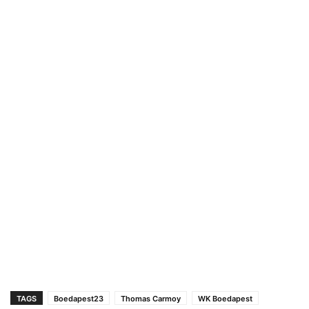
TAGS
Boedapest23
Thomas Carmoy
WK Boedapest