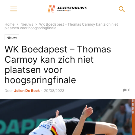
Home
Nieuws
WK Boedapest – Thomas Carmoy kan zich niet
plaatsen voor hoogspringfinale
Nieuws
WK Boedapest – Thomas
Carmoy kan zich niet
plaatsen voor
hoogspringfinale
0
Door
Jolien De Bock
-
20/08/2023