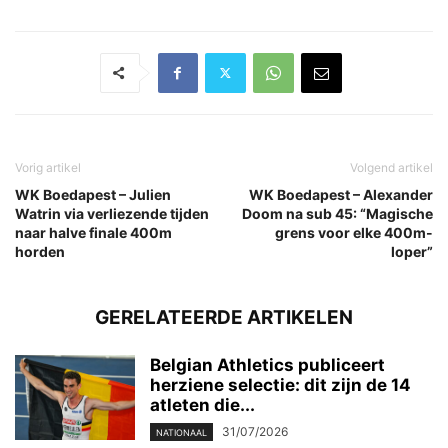
Vorig artikel
Volgend artikel
WK Boedapest – Julien
WK Boedapest – Alexander
Watrin via verliezende tijden
Doom na sub 45: “Magische
naar halve finale 400m
grens voor elke 400m-
horden
loper”
GERELATEERDE ARTIKELEN
Belgian Athletics publiceert
herziene selectie: dit zijn de 14
atleten die...
31/07/2026
NATIONAAL