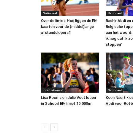
Nationaal
Nationaal
Over de limiet: Hoe liggen de EK-
Bashir Abdi en 
kaarten voor de (middel)lange
Belgische topp
afstandslopers?
aan het woord: 
ik nog dat ik z
stoppen”
Internationaal
Nationaal
Lisa Rooms en Julie Voet lopen
Koen Naert kies
in Schoorl EK-limiet 10.000m
Abdi voor Rot