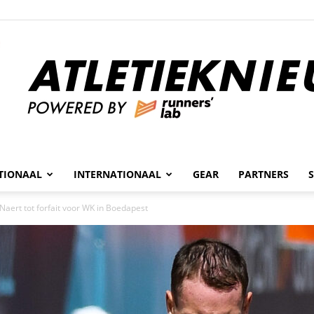
n
TIONAAL
INTERNATIONAAL
GEAR
PARTNERS
Atletieknieuws
Naert tot forfait voor WK in Boedapest