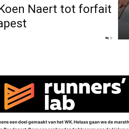
Koen Naert tot forfait
apest
0
 eens een doel gemaakt van het WK. Helaas gaan we de maratho