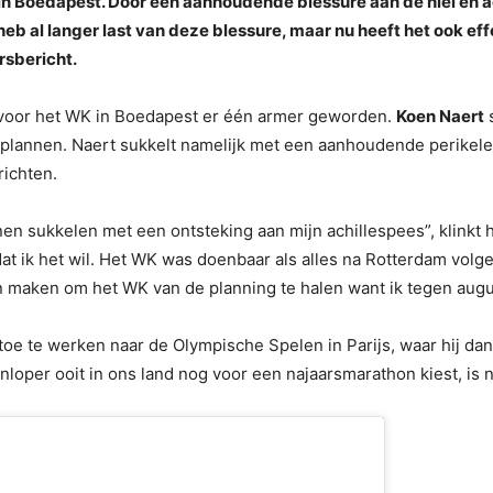
 in Boedapest.
Door een aanhoudende blessure aan de hiel en 
heb al langer last van deze blessure, maar nu heeft het ook ef
ersbericht.
tie voor het WK in Boedapest er één armer geworden.
Koen Naert
s
plannen. Naert sukkelt namelijk met een aanhoudende perikele
richten.
n sukkelen met een ontsteking aan mijn achillespees”, klinkt h
at ik het wil. Het WK was doenbaar als alles na Rotterdam volgen
en maken om het WK van de planning te halen want ik tegen augu
toe te werken naar de Olympische Spelen in Parijs, waar hij dank
loper ooit in ons land nog voor een najaarsmarathon kiest, is n