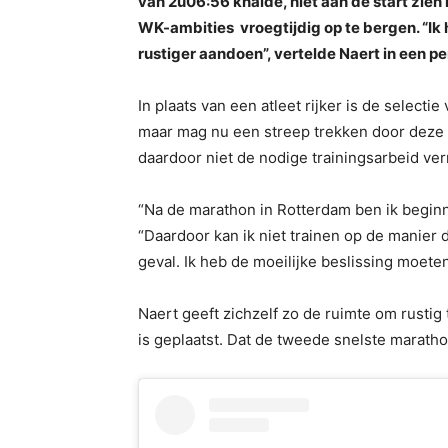
van 2u06:56 knalde, niet aan de start zien
WK-ambities vroegtijdig op te bergen. “Ik 
rustiger aandoen”, vertelde Naert in een p
In plaats van een atleet rijker is de selec
maar mag nu een streep trekken door deze 
daardoor niet de nodige trainingsarbeid ver
“Na de marathon in Rotterdam ben ik beginne
“Daardoor kan ik niet trainen op de manier d
geval. Ik heb de moeilijke beslissing moet
Naert geeft zichzelf zo de ruimte om rustig 
is geplaatst. Dat de tweede snelste marathon