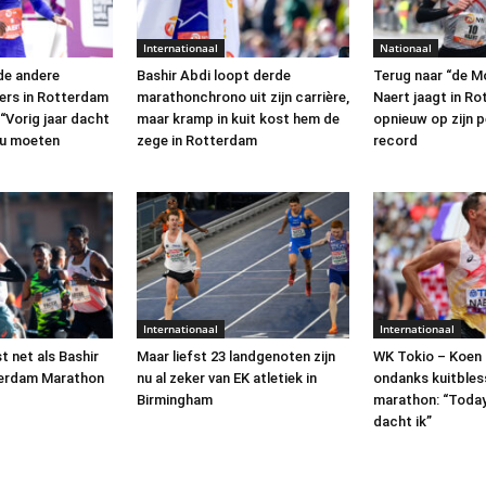
Internationaal
Nationaal
de andere
Bashir Abdi loopt derde
Terug naar “de M
ers in Rotterdam
marathonchrono uit zijn carrière,
Naert jaagt in R
“Vorig jaar dacht
maar kramp in kuit kost hem de
opnieuw op zijn p
ou moeten
zege in Rotterdam
record
Internationaal
Internationaal
t net als Bashir
Maar liefst 23 landgenoten zijn
WK Tokio – Koen
terdam Marathon
nu al zeker van EK atletiek in
ondanks kuitbles
Birmingham
marathon: “Today 
dacht ik”