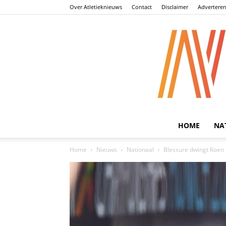
Over Atletieknieuws
Contact
Disclaimer
Advertere
HOME
NA
Home
Nieuws
Nationaal
Blessure dwingt Koen 