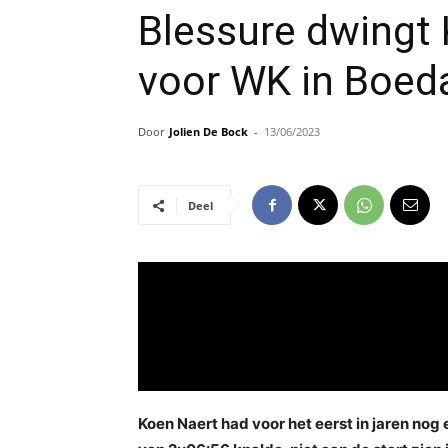
Blessure dwingt 
voor WK in Boed
Door
Jolien De Bock
-
13/06/2023
Deel
Koen Naert had voor het eerst in jaren nog