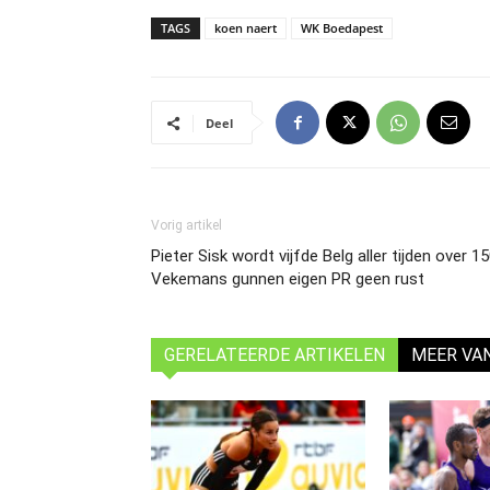
TAGS
koen naert
WK Boedapest
Deel
Vorig artikel
Pieter Sisk wordt vijfde Belg aller tijden over 
Vekemans gunnen eigen PR geen rust
GERELATEERDE ARTIKELEN
MEER VA