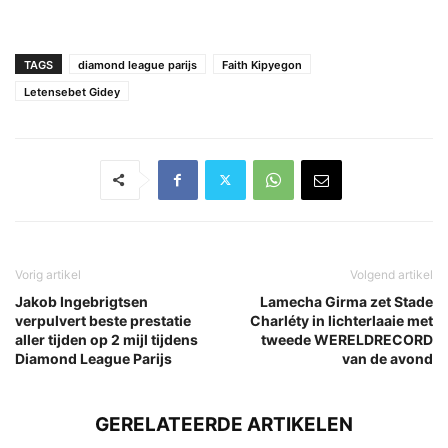
TAGS
diamond league parijs
Faith Kipyegon
Letensebet Gidey
Vorig artikel
Volgend artikel
Jakob Ingebrigtsen
Lamecha Girma zet Stade
verpulvert beste prestatie
Charléty in lichterlaaie met
aller tijden op 2 mijl tijdens
tweede WERELDRECORD
Diamond League Parijs
van de avond
GERELATEERDE ARTIKELEN