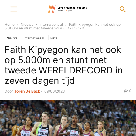
Home
Nieuws
Internationaal
Faith Kipyegon kan het ook op
5.000m en stunt met tweede WERELDRECORD...
Nieuws
Internationaal
Piste
Faith Kipyegon kan het ook
op 5.000m en stunt met
tweede WERELDRECORD in
zeven dagen tijd
0
Door
Jolien De Bock
-
09/06/2023