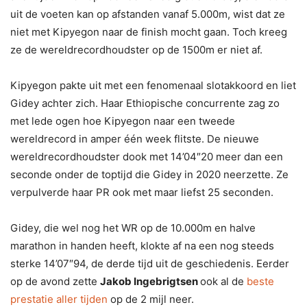
uit de voeten kan op afstanden vanaf 5.000m, wist dat ze
niet met Kipyegon naar de finish mocht gaan. Toch kreeg
ze de wereldrecordhoudster op de 1500m er niet af.
Kipyegon pakte uit met een fenomenaal slotakkoord en liet
Gidey achter zich. Haar Ethiopische concurrente zag zo
met lede ogen hoe Kipyegon naar een tweede
wereldrecord in amper één week flitste. De nieuwe
wereldrecordhoudster dook met 14’04″20 meer dan een
seconde onder de toptijd die Gidey in 2020 neerzette. Ze
verpulverde haar PR ook met maar liefst 25 seconden.
Gidey, die wel nog het WR op de 10.000m en halve
marathon in handen heeft, klokte af na een nog steeds
sterke 14’07″94, de derde tijd uit de geschiedenis. Eerder
op de avond zette
Jakob Ingebrigtsen
ook al de
beste
prestatie aller tijden
op de 2 mijl neer.