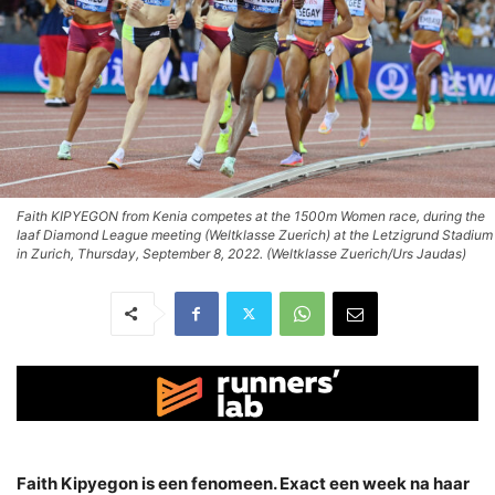
Faith KIPYEGON from Kenia competes at the 1500m Women race, during the
Iaaf Diamond League meeting (Weltklasse Zuerich) at the Letzigrund Stadium
in Zurich, Thursday, September 8, 2022. (Weltklasse Zuerich/Urs Jaudas)
Faith Kipyegon is een fenomeen. Exact een week na haar