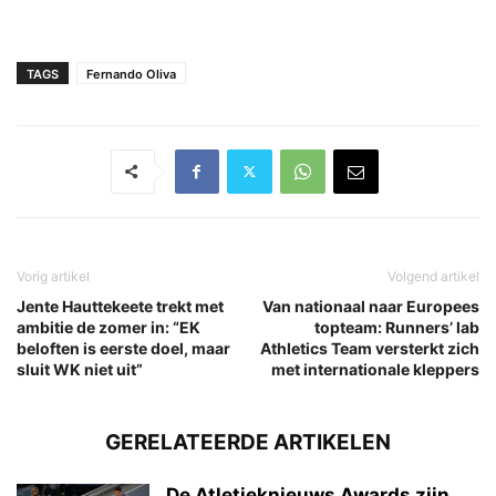
TAGS
Fernando Oliva
Vorig artikel
Volgend artikel
Jente Hauttekeete trekt met
Van nationaal naar Europees
ambitie de zomer in: “EK
topteam: Runners’ lab
beloften is eerste doel, maar
Athletics Team versterkt zich
sluit WK niet uit”
met internationale kleppers
GERELATEERDE ARTIKELEN
De Atletieknieuws Awards zijn