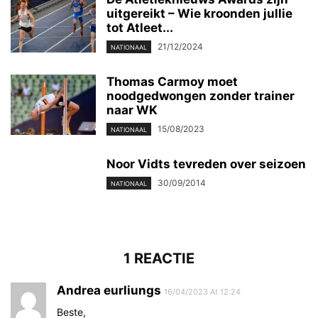
uitgereikt – Wie kroonden jullie
tot Atleet...
21/12/2024
NATIONAAL
Thomas Carmoy moet
noodgedwongen zonder trainer
naar WK
15/08/2023
NATIONAAL
Noor Vidts tevreden over seizoen
30/09/2014
NATIONAAL
1 REACTIE
Andrea eurliungs
16/04/2023 At 12:24
Beste,