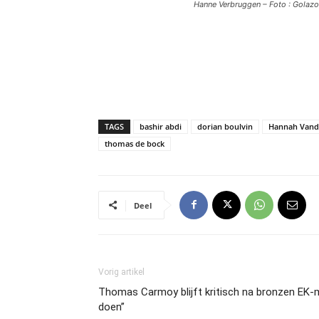
Hanne Verbruggen – Foto : Golazo
TAGS
bashir abdi
dorian boulvin
Hannah Vand
thomas de bock
Deel
Vorig artikel
Thomas Carmoy blijft kritisch na bronzen EK-me
doen”