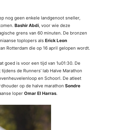
liep nog geen enkele landgenoot sneller,
 komen.
Bashir Abdi
, voor wie deze
 magische grens van 60 minuten. De bronzen
eniaanse toplopers als
Erick Leon
van Rotterdam die op 16 april gelopen wordt.
t goed is voor een tijd van 1u01:30. De
 tijdens de Runners’ lab Halve Marathon
e Zevenheuvelenloop en Schoorl. De atleet
cordhouder op de halve marathon
Sondre
aanse loper
Omar
El
Harras
.