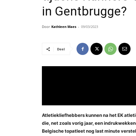
in Gentbrugge?
Door
Kathleen Maes
-
09/03/2023
Deel
Atletiekliefhebbers kunnen na het EK atlet
die, net zoals vorig jaar, een indrukwekken
Belgische topatleet nog last minute verste