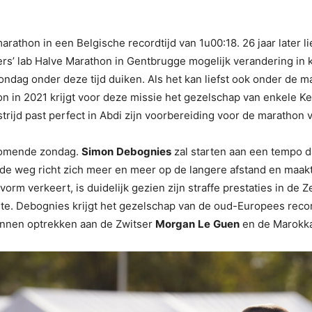
arathon in een Belgische recordtijd van 1u00:18. 26 jaar later 
ers’ lab Halve Marathon in Gentbrugge mogelijk verandering in
zondag onder deze tijd duiken. Als het kan liefst ook onder de
 in 2021 krijgt voor deze missie het gezelschap van enkele K
trijd past perfect in Abdi zijn voorbereiding voor de marathon 
 komende zondag.
Simon
Debognies
zal starten aan een tempo da
de weg richt zich meer en meer op de langere afstand en maakt
opvorm verkeert, is duidelijk gezien zijn straffe prestaties in d
eerste. Debognies krijgt het gezelschap van de oud-Europees re
unnen optrekken aan de Zwitser
Morgan
Le
Guen
en de Marokk