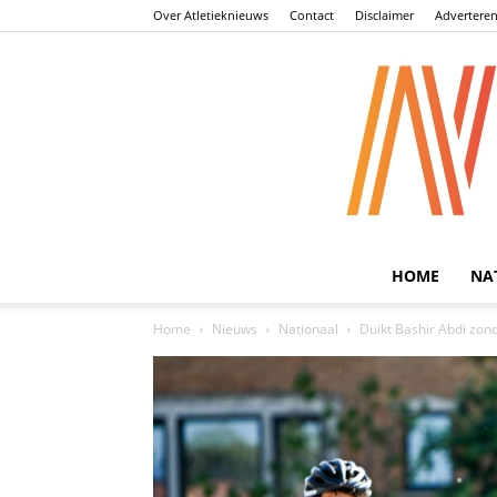
Over Atletieknieuws
Contact
Disclaimer
Advertere
HOME
NA
Home
Nieuws
Nationaal
Duikt Bashir Abdi zond