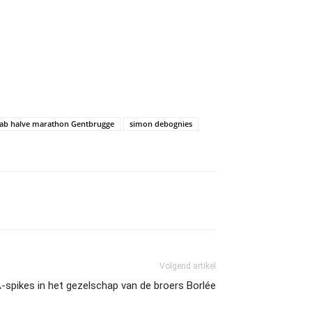
lab halve marathon Gentbrugge
simon debognies
Volgend artikel
spikes in het gezelschap van de broers Borlée