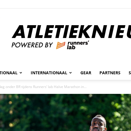
n
TIONAAL
INTERNATIONAAL
GEAR
PARTNERS
Atletieknieuws
ag onder BR tijdens Runners’ lab Halve Marathon in...