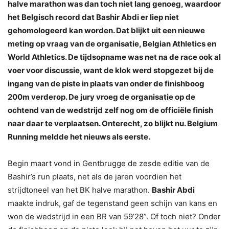
halve marathon was dan toch niet lang genoeg, waardoor
het Belgisch record dat Bashir Abdi er liep niet
gehomologeerd kan worden. Dat blijkt uit een nieuwe
meting op vraag van de organisatie, Belgian Athletics en
World Athletics. De tijdsopname was net na de race ook al
voer voor discussie, want de klok werd stopgezet bij de
ingang van de piste in plaats van onder de finishboog
200m verderop. De jury vroeg de organisatie op de
ochtend van de wedstrijd zelf nog om de officiële finish
naar daar te verplaatsen. Onterecht, zo blijkt nu. Belgium
Running meldde het nieuws als eerste.
Begin maart vond in Gentbrugge de zesde editie van de
Bashir’s run plaats, net als de jaren voordien het
strijdtoneel van het BK halve marathon.
Bashir Abdi
maakte indruk, gaf de tegenstand geen schijn van kans en
won de wedstrijd in een BR van 59’28”. Of toch niet? Onder