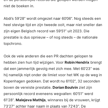
niet de boeken in.
Abdi’s 59’28” wordt omgezet naar 60’06”. Nog steeds een
heel stevige tijd en zijn tweede ooit, maar niet sneller dan
zijn eigen Belgisch record van 59’51” uit 2023. Die
prestatie is dus opnieuw – of nog steeds – de nationale
topchrono.
Ook de vele anderen die een PR dachten gelopen te
hebben zien hun tijd wijzigen. Voor
Robin Hendrix
brengt
dat een jammerlijk gevolg met zich mee. Met 60’23” was
hij namelijk nipt onder de limiet voor het WK op de weg in
Kopenhagen gedoken. Dat wordt nu 61’02”, 32 seconden
boven de vereiste prestatie.
Dorian Boulvin
ziet zijn
persoonlijk record eveneens wegvallen: 60’51” werd
61’28”.
Malejeva Mathijs
, winnares bij de vrouwen, krijgt
73’27” achter haar naam in plaats van 72’43”. De