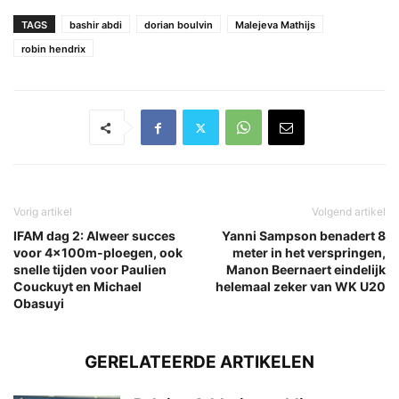
TAGS
bashir abdi
dorian boulvin
Malejeva Mathijs
robin hendrix
Vorig artikel
Volgend artikel
IFAM dag 2: Alweer succes
Yanni Sampson benadert 8
voor 4x100m-ploegen, ook
meter in het verspringen,
snelle tijden voor Paulien
Manon Beernaert eindelijk
Couckuyt en Michael
helemaal zeker van WK U20
Obasuyi
GERELATEERDE ARTIKELEN