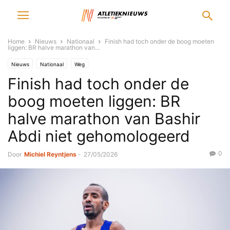
Home
Nieuws
Nationaal
Finish had toch onder de boog moeten
liggen: BR halve marathon van...
Nieuws
Nationaal
Weg
Finish had toch onder de
boog moeten liggen: BR
halve marathon van Bashir
Abdi niet gehomologeerd
0
Door
Michiel Reyntjens
-
27/05/2026