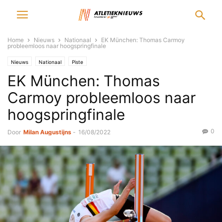
Home
Nieuws
Nationaal
EK München: Thomas Carmoy
probleemloos naar hoogspringfinale
Nieuws
Nationaal
Piste
EK München: Thomas
Carmoy probleemloos naar
hoogspringfinale
0
Door
Milan Augustijns
-
16/08/2022