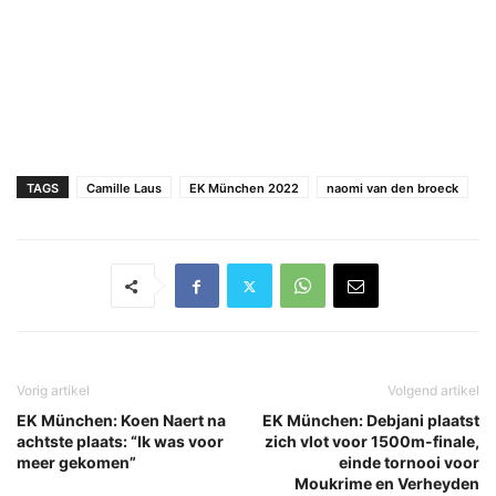
TAGS
Camille Laus
EK München 2022
naomi van den broeck
Vorig artikel
Volgend artikel
EK München: Koen Naert na
EK München: Debjani plaatst
achtste plaats: “Ik was voor
zich vlot voor 1500m-finale,
meer gekomen”
einde tornooi voor
Moukrime en Verheyden