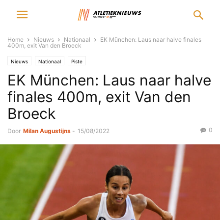
Home
Nieuws
Nationaal
EK München: Laus naar halve finales
400m, exit Van den Broeck
Nieuws
Nationaal
Piste
EK München: Laus naar halve
finales 400m, exit Van den
Broeck
0
Door
Milan Augustijns
-
15/08/2022