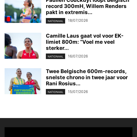
Paulien Couckuyt loopt Belgisch
record 300mH, Willem Renders
pakt in extremis...
18/07/2026
NATIONAAL
Camille Laus gaat vol voor EK-
limiet 800m: “Voel me veel
sterker...
16/07/2026
NATIONAAL
Twee Belgische 600m-records,
snelste chrono in twee jaar voor
Rani Rosius...
15/07/2026
NATIONAAL