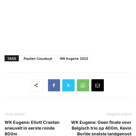
TAGS
Paulien Couckuyt
WK Eugene 2022
Vorig artikel
Volgend artikel
WK Eugene: Eliott Crestan
WK Eugene: Geen finale voor
sneuvelt in eerste ronde
Belgisch trio op 400m, Kevin
800m
Borlée snelste landgenoot