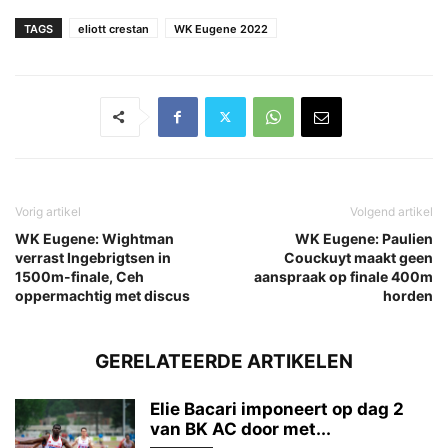
TAGS
eliott crestan
WK Eugene 2022
Vorig artikel
Volgend artikel
WK Eugene: Wightman
WK Eugene: Paulien
verrast Ingebrigtsen in
Couckuyt maakt geen
1500m-finale, Ceh
aanspraak op finale 400m
oppermachtig met discus
horden
GERELATEERDE ARTIKELEN
Elie Bacari imponeert op dag 2
van BK AC door met...