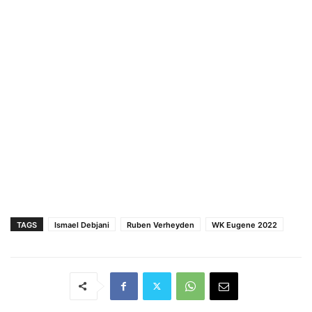
TAGS
Ismael Debjani
Ruben Verheyden
WK Eugene 2022