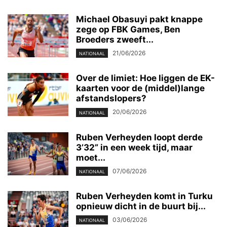
Michael Obasuyi pakt knappe
zege op FBK Games, Ben
Broeders zweeft...
21/06/2026
NATIONAAL
Over de limiet: Hoe liggen de EK-
kaarten voor de (middel)lange
afstandslopers?
20/06/2026
NATIONAAL
Ruben Verheyden loopt derde
3’32” in een week tijd, maar
moet...
07/06/2026
NATIONAAL
Ruben Verheyden komt in Turku
opnieuw dicht in de buurt bij...
03/06/2026
NATIONAAL