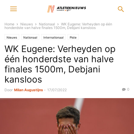
Home
Nieuws
Nationaal
WK Eugene: Verheyden op één
honderdste van halve finales 1500m, Debjani kansloos
Nieuws
Nationaal
Internationaal
Piste
WK Eugene: Verheyden op
één honderdste van halve
finales 1500m, Debjani
kansloos
0
Door
Milan Augustijns
-
17/07/2022