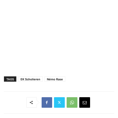
TAGS
EK Scholieren
Némo Rase