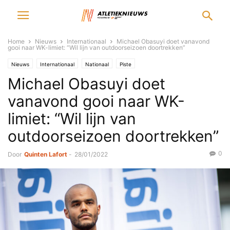
Home
Nieuws
Internationaal
Michael Obasuyi doet vanavond
gooi naar WK-limiet: “Wil lijn van outdoorseizoen doortrekken”
Nieuws
Internationaal
Nationaal
Piste
Michael Obasuyi doet
vanavond gooi naar WK-
limiet: “Wil lijn van
outdoorseizoen doortrekken”
0
Door
Quinten Lafort
-
28/01/2022