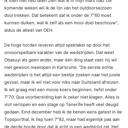
ik toen niet heb laten zien wat ik in mijn mars had. De
komende weken wil ik de lijn van het outdoorseizoen
doortrekken. Dat betekent dat ik onder de 7″60 moet
kunnen duiken, wat ik zelf als een mooi doel beschouw”,
aldus de atleet van OEH.
De hoge horden leveren altijd spektakel op door het
onvoorspelbare karakter van de wedstrijden. Dat weet
Obasuyi als geen ander, maar één ding staat vast: hij wil
niet gewoon meelopen in Karlsruhe. “De eerste echte
wedstrijden is het altijd een beetje zoeken naar het juiste
gevoel, maar ik wil niet voor niks naar Duitsland afreizen.
Ik wil graag met een mooie koers beginnen, liefst onder
7″70. Qua voorbereiding kan ik zeker niet klagen. Alles is
vlot verlopen en een stage op Tenerife heeft veel deugd
gedaan. Eind december heb ik de benen eens getest in de
Topsporthal. Ik liep toen 7″82, maar had eigenlijk pas aan
de derde horde door dat ik echt in een wedstrijd zat. Het