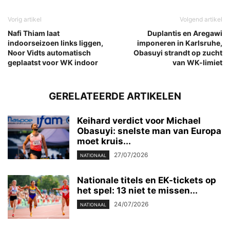
Vorig artikel
Volgend artikel
Nafi Thiam laat
Duplantis en Aregawi
indoorseizoen links liggen,
imponeren in Karlsruhe,
Noor Vidts automatisch
Obasuyi strandt op zucht
geplaatst voor WK indoor
van WK-limiet
GERELATEERDE ARTIKELEN
Keihard verdict voor Michael
Obasuyi: snelste man van Europa
moet kruis...
27/07/2026
NATIONAAL
Nationale titels en EK-tickets op
het spel: 13 niet te missen...
24/07/2026
NATIONAAL