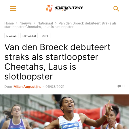
Home
Nieuws
Nationaal
Van den Broeck debuteert straks als
startloopster Cheetahs, Laus is slotloopster
Nieuws
Nationaal
Piste
Van den Broeck debuteert
straks als startloopster
Cheetahs, Laus is
slotloopster
0
Door
Milan Augustijns
-
05/08/2021