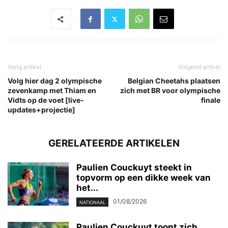
Vorig artikel
Volgend artikel
Volg hier dag 2 olympische
Belgian Cheetahs plaatsen
zevenkamp met Thiam en
zich met BR voor olympische
Vidts op de voet [live-
finale
updates+projectie]
GERELATEERDE ARTIKELEN
Paulien Couckuyt steekt in
topvorm op een dikke week van
het...
01/08/2026
NATIONAAL
Paulien Couckuyt toont zich