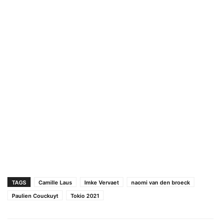
TAGS
Camille Laus
Imke Vervaet
naomi van den broeck
Paulien Couckuyt
Tokio 2021