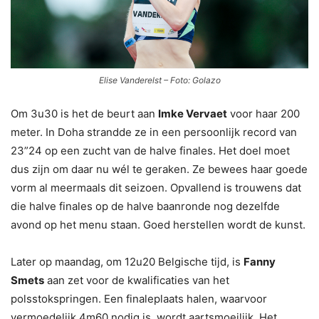
Elise Vanderelst – Foto: Golazo
Om 3u30 is het de beurt aan
Imke Vervaet
voor haar 200
meter. In Doha strandde ze in een persoonlijk record van
23”24 op een zucht van de halve finales. Het doel moet
dus zijn om daar nu wél te geraken. Ze bewees haar goede
vorm al meermaals dit seizoen. Opvallend is trouwens dat
die halve finales op de halve baanronde nog dezelfde
avond op het menu staan. Goed herstellen wordt de kunst.
Later op maandag, om 12u20 Belgische tijd, is
Fanny
Smets
aan zet voor de kwalificaties van het
polsstokspringen. Een finaleplaats halen, waarvoor
vermoedelijk 4m60 nodig is, wordt aartsmoeilijk. Het