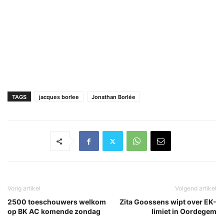
TAGS
jacques borlee
Jonathan Borlée
Vorig artikel
Volgend artikel
2500 toeschouwers welkom
Zita Goossens wipt over EK-
op BK AC komende zondag
limiet in Oordegem