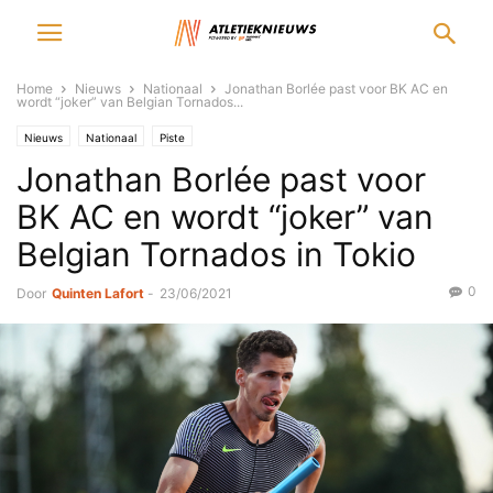
Home
Nieuws
Nationaal
Jonathan Borlée past voor BK AC en
wordt “joker” van Belgian Tornados...
Nieuws
Nationaal
Piste
Jonathan Borlée past voor
BK AC en wordt “joker” van
Belgian Tornados in Tokio
0
Door
Quinten Lafort
-
23/06/2021