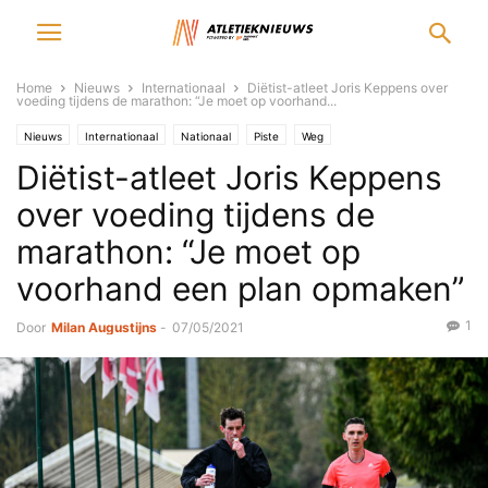
Home
Nieuws
Internationaal
Diëtist-atleet Joris Keppens over
voeding tijdens de marathon: “Je moet op voorhand...
Nieuws
Internationaal
Nationaal
Piste
Weg
Diëtist-atleet Joris Keppens
over voeding tijdens de
marathon: “Je moet op
voorhand een plan opmaken”
1
Door
Milan Augustijns
-
07/05/2021