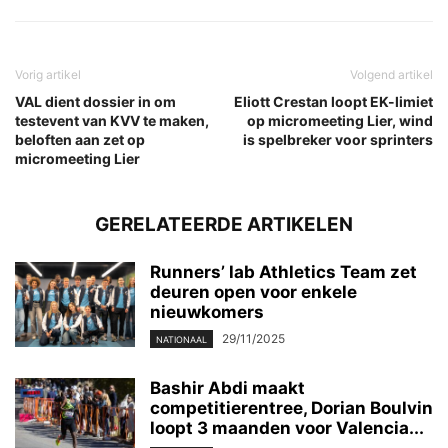
Vorig artikel
Volgend artikel
VAL dient dossier in om
Eliott Crestan loopt EK-limiet
testevent van KVV te maken,
op micromeeting Lier, wind
beloften aan zet op
is spelbreker voor sprinters
micromeeting Lier
GERELATEERDE ARTIKELEN
Runners’ lab Athletics Team zet
deuren open voor enkele
nieuwkomers
29/11/2025
NATIONAAL
Bashir Abdi maakt
competitierentree, Dorian Boulvin
loopt 3 maanden voor Valencia...