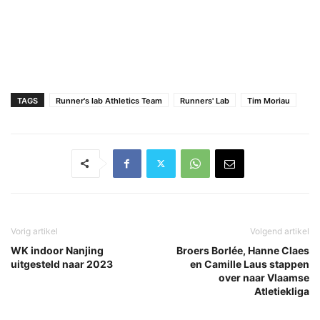
TAGS
Runner's lab Athletics Team
Runners' Lab
Tim Moriau
Vorig artikel
Volgend artikel
WK indoor Nanjing
Broers Borlée, Hanne Claes
uitgesteld naar 2023
en Camille Laus stappen
over naar Vlaamse
Atletiekliga