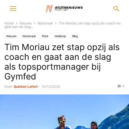
Home
Nieuws
Nationaal
Tim Moriau zet stap opzij als coach en
gaat aan de slag...
Nieuws
Nationaal
Piste
Veldloop
Weg
Tim Moriau zet stap opzij als
coach en gaat aan de slag
als topsportmanager bij
Gymfed
0
Door
Quinten Lafort
-
10/12/2020