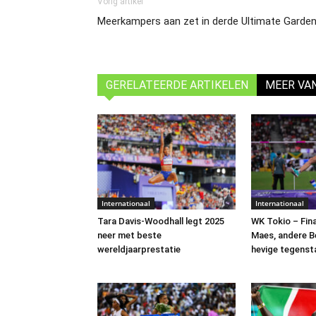
Vorig artikel
Meerkampers aan zet in derde Ultimate Garden
GERELATEERDE ARTIKELEN
MEER VA
Internationaal
Internationaal
Tara Davis-Woodhall legt 2025
WK Tokio – Fina
neer met beste
Maes, andere B
wereldjaarprestatie
hevige tegenst