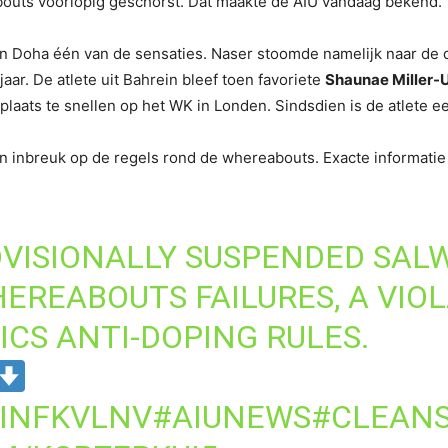
outs voorlopig geschorst. Dat maakte de AIU vandaag bekend.
 Doha één van de sensaties. Naser stoomde namelijk naar de de
 jaar. De atlete uit Bahrein bleef toen favoriete
Shaunae Miller-
plaats te snellen op het WK in Londen. Sindsdien is de atlete 
n inbreuk op de regels rond de whereabouts. Exacte informatie 
OVISIONALLY SUSPENDED SALW
EREABOUTS FAILURES, A VIOL
ICS
ANTI-DOPING RULES.
PINFKVLNV
#AIUNEWS
#CLEAN