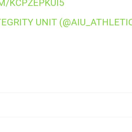
M/KCPZEPKUI5
TEGRITY UNIT (@AIU_ATHLETI