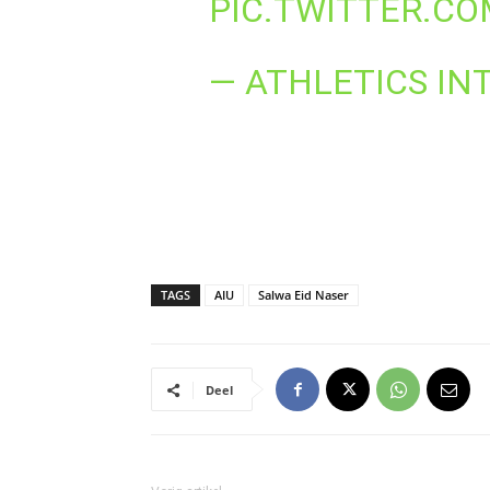
PIC.TWITTER.CO
— ATHLETICS IN
TAGS
AIU
Salwa Eid Naser
Deel