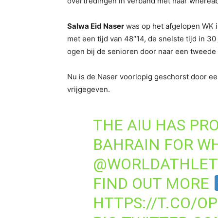
overtredingen in verband met haar whereab
Salwa Eid Naser
was op het afgelopen WK in
met een tijd van 48″14, de snelste tijd in 30
ogen bij de senioren door naar een tweede 
Nu is de Naser voorlopig geschorst door ee
vrijgegeven.
THE AIU HAS PR
BAHRAIN FOR WH
@WORLDATHLET
FIND OUT MORE
HTTPS://T.CO/O