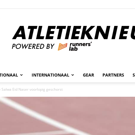
n
TIONAAL
INTERNATIONAAL
GEAR
PARTNERS
Atletieknieuws
Salwa Eid Naser voorlopig geschorst