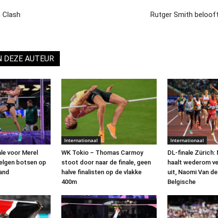
 Clash
Rutger Smith belooft 
N DEZE AUTEUR
Internationaal
Internationaal
le voor Merel
WK Tokio – Thomas Carmoy
DL-finale Zürich: 
elgen botsen op
stoot door naar de finale, geen
haalt wederom v
and
halve finalisten op de vlakke
uit, Naomi Van d
400m
Belgische