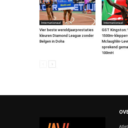
Internationaal
Internationaal
Vier beste wereldjaarprestaties
GST Kingston: 
kleuren Diamond League zonder
1500m-kleppers 
Belgen in Doha
Mclaughlin-Lev
sprekend gemak
100mH
OV
Atle