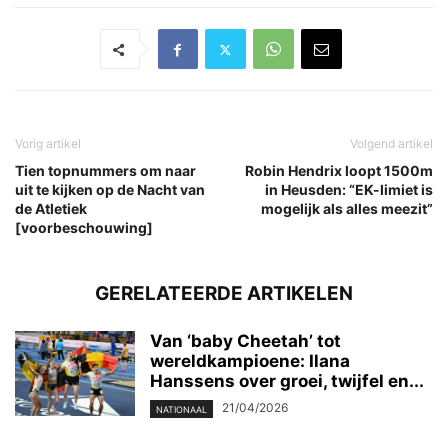
Vorig artikel
Volgend artikel
Tien topnummers om naar
Robin Hendrix loopt 1500m
uit te kijken op de Nacht van
in Heusden: “EK-limiet is
de Atletiek
mogelijk als alles meezit”
[voorbeschouwing]
GERELATEERDE ARTIKELEN
Van ‘baby Cheetah’ tot
wereldkampioene: Ilana
Hanssens over groei, twijfel en...
21/04/2026
NATIONAAL