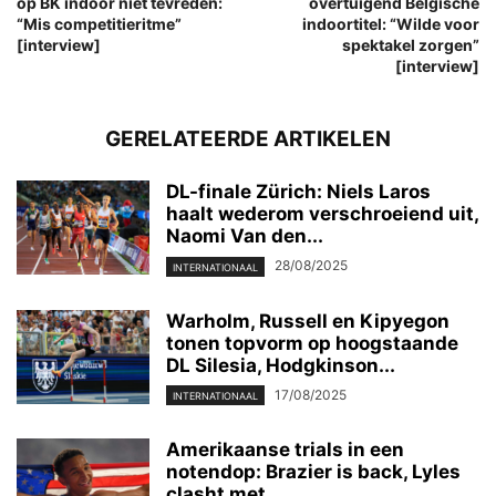
op BK indoor niet tevreden:
overtuigend Belgische
“Mis competitieritme”
indoortitel: “Wilde voor
[interview]
spektakel zorgen”
[interview]
GERELATEERDE ARTIKELEN
DL-finale Zürich: Niels Laros
haalt wederom verschroeiend uit,
Naomi Van den...
28/08/2025
INTERNATIONAAL
Warholm, Russell en Kipyegon
tonen topvorm op hoogstaande
DL Silesia, Hodgkinson...
17/08/2025
INTERNATIONAAL
Amerikaanse trials in een
notendop: Brazier is back, Lyles
clasht met...