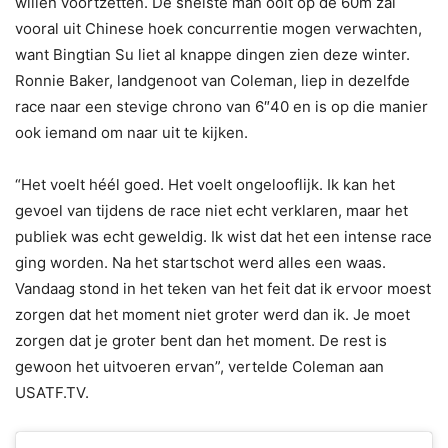
willen voortzetten. De snelste man ooit op de 60m zal
vooral uit Chinese hoek concurrentie mogen verwachten,
want Bingtian Su liet al knappe dingen zien deze winter.
Ronnie Baker, landgenoot van Coleman, liep in dezelfde
race naar een stevige chrono van 6″40 en is op die manier
ook iemand om naar uit te kijken.
“Het voelt héél goed. Het voelt ongelooflijk. Ik kan het
gevoel van tijdens de race niet echt verklaren, maar het
publiek was echt geweldig. Ik wist dat het een intense race
ging worden. Na het startschot werd alles een waas.
Vandaag stond in het teken van het feit dat ik ervoor moest
zorgen dat het moment niet groter werd dan ik. Je moet
zorgen dat je groter bent dan het moment. De rest is
gewoon het uitvoeren ervan”, vertelde Coleman aan
USATF.TV.