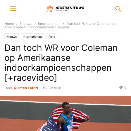
Home
Nieuws
Internationaal
Dan toch WR voor Coleman op
Amerikaanse indoorkampioenschappen
Nieuws
Internationaal
Piste
Dan toch WR voor Coleman
op Amerikaanse
indoorkampioenschappen
[+racevideo]
0
Door
Quinten Lafort
-
19/02/2018