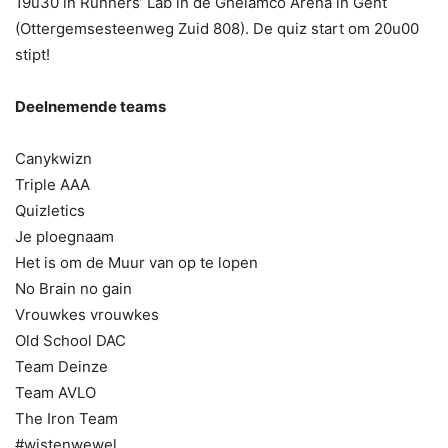
19u30 in Runners’ Lab in de Ghelamco Arena in Gent
(Ottergemsesteenweg Zuid 808). De quiz start om 20u00
stipt!
Deelnemende teams
Canykwizn
Triple AAA
Quizletics
Je ploegnaam
Het is om de Muur van op te lopen
No Brain no gain
Vrouwkes vrouwkes
Old School DAC
Team Deinze
Team AVLO
The Iron Team
#wistenwewel