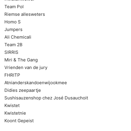
Team Pol
Riemse allesweters
Homo S
Jumpers
Ali Chemicali
Team 2B
SIRRIS
Miri & The Gang
Vrienden van de jury
FHRITP
Atnianderskandoenwijookmee
Didies zeepaartje
Sushisauzenshop chez José Dusauchoit
Kwistet
Kwistetnie
Koont Gepeist