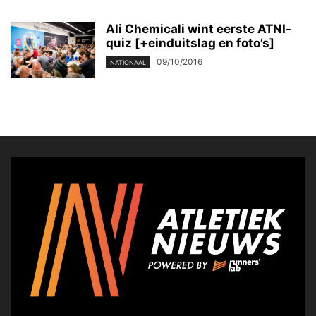
Ali Chemicali wint eerste ATNI-
quiz [+einduitslag en foto’s]
09/10/2016
NATIONAAL