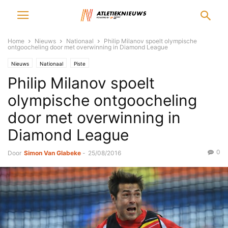
Home
Nieuws
Nationaal
Philip Milanov spoelt olympische
ontgoocheling door met overwinning in Diamond League
Nieuws
Nationaal
Piste
Philip Milanov spoelt
olympische ontgoocheling
door met overwinning in
Diamond League
0
Door
Simon Van Glabeke
-
25/08/2016