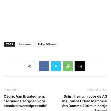
TAGS
lausanne
Philip Milanov
Vorig artikel
Volgend artikel
Cédric Van Branteghem:
Schrijf je nu in voor de AG
“Tornados zorgden voor
Insurance Urban Memorial
absolute wereldprestatie”
Van Damme 200m in hartje
Brussel