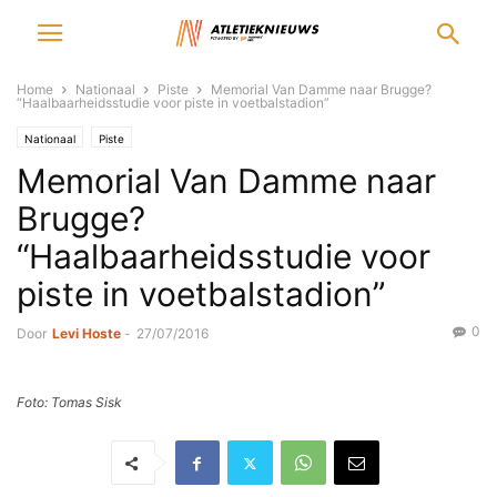
Home
Nationaal
Piste
Memorial Van Damme naar Brugge?
“Haalbaarheidsstudie voor piste in voetbalstadion”
Nationaal
Piste
Memorial Van Damme naar
Brugge?
“Haalbaarheidsstudie voor
piste in voetbalstadion”
0
Door
Levi Hoste
-
27/07/2016
Foto: Tomas Sisk