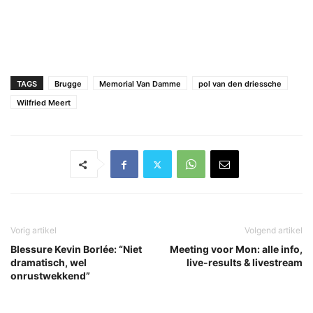
TAGS
Brugge
Memorial Van Damme
pol van den driessche
Wilfried Meert
Vorig artikel
Volgend artikel
Blessure Kevin Borlée: “Niet
Meeting voor Mon: alle info,
dramatisch, wel
live-results & livestream
onrustwekkend”