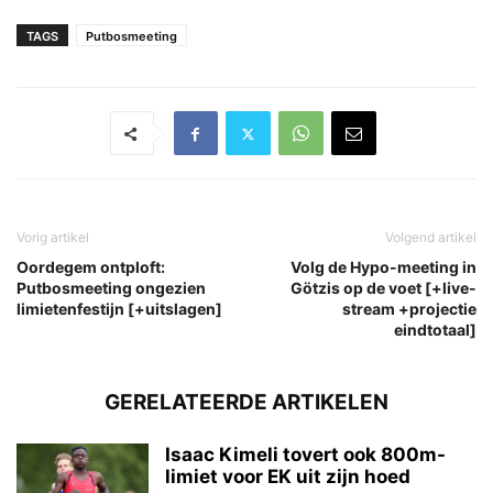
TAGS
Putbosmeeting
Vorig artikel
Volgend artikel
Oordegem ontploft:
Volg de Hypo-meeting in
Putbosmeeting ongezien
Götzis op de voet [+live-
limietenfestijn [+uitslagen]
stream +projectie
eindtotaal]
GERELATEERDE ARTIKELEN
Isaac Kimeli tovert ook 800m-
limiet voor EK uit zijn hoed