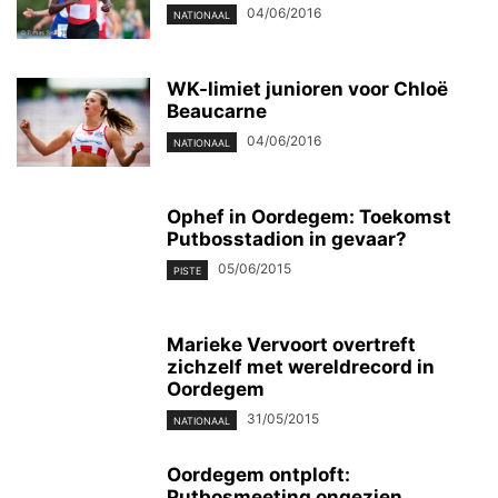
04/06/2016
NATIONAAL
WK-limiet junioren voor Chloë
Beaucarne
04/06/2016
NATIONAAL
Ophef in Oordegem: Toekomst
Putbosstadion in gevaar?
05/06/2015
PISTE
Marieke Vervoort overtreft
zichzelf met wereldrecord in
Oordegem
31/05/2015
NATIONAAL
Oordegem ontploft:
Putbosmeeting ongezien