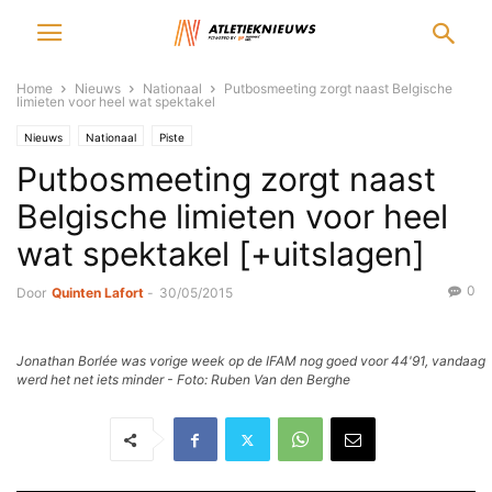
Home
Nieuws
Nationaal
Putbosmeeting zorgt naast Belgische
limieten voor heel wat spektakel
Nieuws
Nationaal
Piste
Putbosmeeting zorgt naast
Belgische limieten voor heel
wat spektakel [+uitslagen]
0
Door
Quinten Lafort
-
30/05/2015
Jonathan Borlée was vorige week op de IFAM nog goed voor 44'91, vandaag
werd het net iets minder - Foto: Ruben Van den Berghe