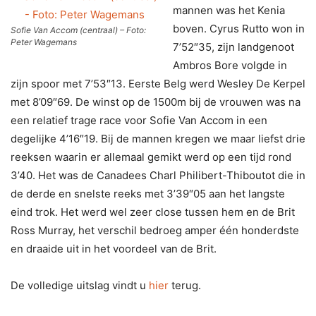
mannen was het Kenia
boven. Cyrus Rutto won in
Sofie Van Accom (centraal) – Foto:
Peter Wagemans
7’52″35, zijn landgenoot
Ambros Bore volgde in
zijn spoor met 7’53″13. Eerste Belg werd Wesley De Kerpel
met 8’09″69. De winst op de 1500m bij de vrouwen was na
een relatief trage race voor Sofie Van Accom in een
degelijke 4’16″19. Bij de mannen kregen we maar liefst drie
reeksen waarin er allemaal gemikt werd op een tijd rond
3’40. Het was de Canadees Charl Philibert-Thiboutot die in
de derde en snelste reeks met 3’39″05 aan het langste
eind trok. Het werd wel zeer close tussen hem en de Brit
Ross Murray, het verschil bedroeg amper één honderdste
en draaide uit in het voordeel van de Brit.
De volledige uitslag vindt u
hier
terug.