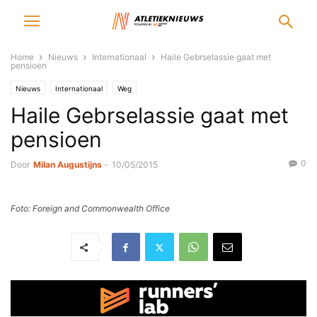
Home
Nieuws
Internationaal
Haile Gebrselassie gaat met
pensioen
Nieuws
Internationaal
Weg
Haile Gebrselassie gaat met
pensioen
0
Door
Milan Augustijns
-
10/05/2015
Foto: Foreign and Commonwealth Office