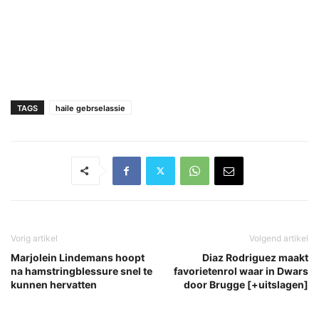
TAGS
haile gebrselassie
Vorig artikel
Volgend artikel
Marjolein Lindemans hoopt
Diaz Rodriguez maakt
na hamstringblessure snel te
favorietenrol waar in Dwars
kunnen hervatten
door Brugge [+uitslagen]