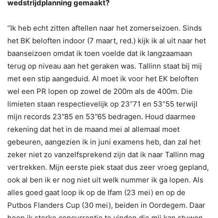
wedstrijdplanning gemaakt?
“Ik heb echt zitten aftellen naar het zomerseizoen. Sinds
het BK beloften indoor (7 maart, red.) kijk ik al uit naar het
baanseizoen omdat ik toen voelde dat ik langzaamaan
terug op niveau aan het geraken was. Tallinn staat bij mij
met een stip aangeduid. Al moet ik voor het EK beloften
wel een PR lopen op zowel de 200m als de 400m. Die
limieten staan respectievelijk op 23”71 en 53”55 terwijl
mijn records 23”85 en 53”65 bedragen. Houd daarmee
rekening dat het in de maand mei al allemaal moet
gebeuren, aangezien ik in juni examens heb, dan zal het
zeker niet zo vanzelfsprekend zijn dat ik naar Tallinn mag
vertrekken. Mijn eerste piek staat dus zeer vroeg gepland,
ook al ben ik er nog niet uit welk nummer ik ga lopen. Als
alles goed gaat loop ik op de Ifam (23 mei) en op de
Putbos Flanders Cup (30 mei), beiden in Oordegem. Daar
hoop ik sterke concurrentie te vinden die mij kan stuwen