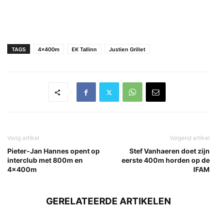
TAGS
4x400m
EK Tallinn
Justien Grillet
Vorig artikel
Volgend artikel
Pieter-Jan Hannes opent op
Stef Vanhaeren doet zijn
interclub met 800m en
eerste 400m horden op de
4x400m
IFAM
GERELATEERDE ARTIKELEN