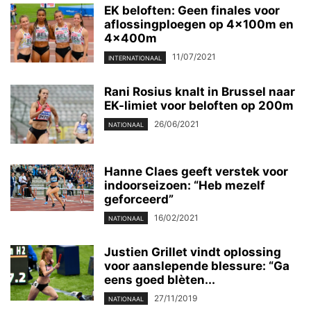
EK beloften: Geen finales voor
aflossingploegen op 4x100m en
4x400m
11/07/2021
INTERNATIONAAL
Rani Rosius knalt in Brussel naar
EK-limiet voor beloften op 200m
26/06/2021
NATIONAAL
Hanne Claes geeft verstek voor
indoorseizoen: “Heb mezelf
geforceerd”
16/02/2021
NATIONAAL
Justien Grillet vindt oplossing
voor aanslepende blessure: “Ga
eens goed blèten...
27/11/2019
NATIONAAL