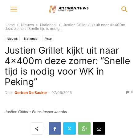
Home
Nieuws
Nationaal
Justien Grillet kijkt uit naar 4x400m
deze zomer: “Snelle tijd is nodig...
Nieuws
Nationaal
Piste
Justien Grillet kijkt uit naar
4x400m deze zomer: “Snelle
tijd is nodig voor WK in
Peking”
0
Door
Gerben De Backer
-
07/05/2015
Justien Grillet - Foto: Jasper Jacobs