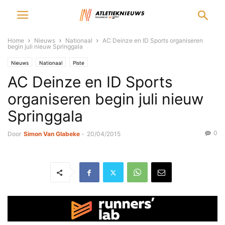
Home
Nieuws
Nationaal
AC Deinze en ID Sports organiseren
begin juli nieuw Springgala
Nieuws
Nationaal
Piste
AC Deinze en ID Sports
organiseren begin juli nieuw
Springgala
0
Door
Simon Van Glabeke
-
20/04/2015