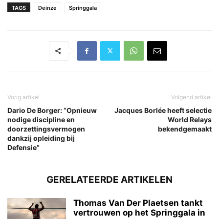
TAGS
Deinze
Springgala
Vorig artikel
Volgend artikel
Dario De Borger: “Opnieuw
Jacques Borlée heeft selectie
nodige discipline en
World Relays
doorzettingsvermogen
bekendgemaakt
dankzij opleiding bij
Defensie”
GERELATEERDE ARTIKELEN
Thomas Van Der Plaetsen tankt
vertrouwen op het Springgala in