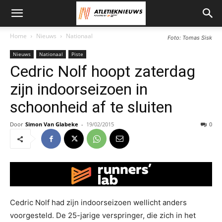
Home
Nieuws
Nationaal
Foto: Tomas Sisk
Nieuws
Nationaal
Piste
Cedric Nolf hoopt zaterdag
zijn indoorseizoen in
schoonheid af te sluiten
Door
Simon Van Glabeke
-
19/02/2015
0
Cedric Nolf had zijn indoorseizoen wellicht anders
voorgesteld. De 25-jarige verspringer, die zich in het