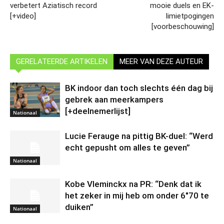
verbetert Aziatisch record
mooie duels en EK-
[+video]
limietpogingen
[voorbeschouwing]
GERELATEERDE ARTIKELEN
MEER VAN DEZE AUTEUR
BK indoor dan toch slechts één dag bij
gebrek aan meerkampers
[+deelnemerlijst]
Nationaal
Lucie Ferauge na pittig BK-duel: “Werd
echt gepusht om alles te geven”
Nationaal
Kobe Vleminckx na PR: “Denk dat ik
het zeker in mij heb om onder 6″70 te
duiken”
Nationaal