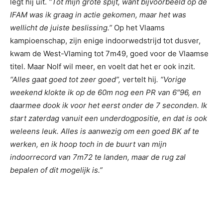
legt hij uit.
“Tot mijn grote spijt, want bijvoorbeeld op de
IFAM was ik graag in actie gekomen, maar het was
wellicht de juiste beslissing.”
Op het Vlaams
kampioenschap, zijn enige indoorwedstrijd tot dusver,
kwam de West-Vlaming tot 7m49, goed voor de Vlaamse
titel. Maar Nolf wil meer, en voelt dat het er ook inzit.
“Alles gaat goed tot zeer goed”,
vertelt hij
. “Vorige
weekend klokte ik op de 60m nog een PR van 6″96, en
daarmee dook ik voor het eerst onder de 7 seconden. Ik
start zaterdag vanuit een underdogpositie, en dat is ook
weleens leuk. Alles is aanwezig om een goed BK af te
werken, en ik hoop toch in de buurt van mijn
indoorrecord van 7m72 te landen, maar de rug zal
bepalen of dit mogelijk is.”