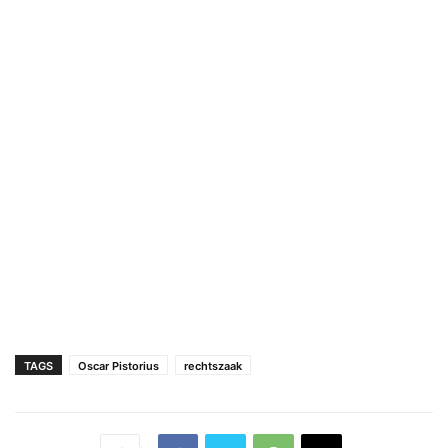
TAGS
Oscar Pistorius
rechtszaak