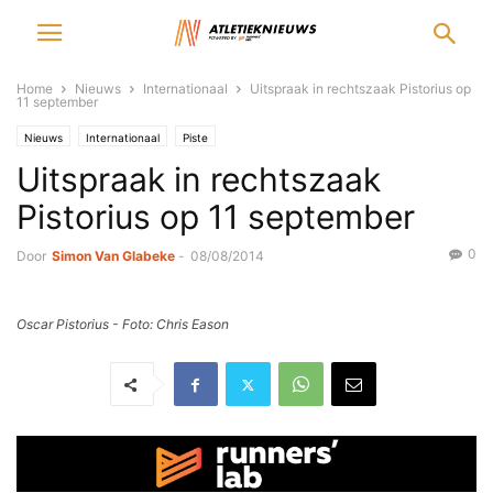
Home
Nieuws
Internationaal
Uitspraak in rechtszaak Pistorius op
11 september
Nieuws
Internationaal
Piste
Uitspraak in rechtszaak
Pistorius op 11 september
0
Door
Simon Van Glabeke
-
08/08/2014
Oscar Pistorius - Foto: Chris Eason