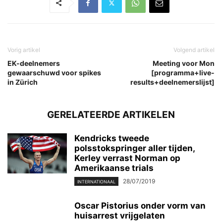
Vorig artikel
Volgend artikel
EK-deelnemers
Meeting voor Mon
gewaarschuwd voor spikes
[programma+live-
in Zürich
results+deelnemerslijst]
GERELATEERDE ARTIKELEN
Kendricks tweede
polsstokspringer aller tijden,
Kerley verrast Norman op
Amerikaanse trials
28/07/2019
INTERNATIONAAL
Oscar Pistorius onder vorm van
huisarrest vrijgelaten