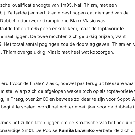
sche kwalificatiehoogte van 1m95. Nafi Thiam, met een
 bij. Ze faalde jammerlijk en moest hopen dat niemand van de
. Dubbel indoorwereldkampioene Blank Vlasic was
 faalde tot op 1m95 geen enkele keer, maar de topfavoriete
iemaal liggen. De twee mochten zich gelukkig prijzen, want
 Het totaal aantal pogingen zou de doorslag geven. Thiam en Vl
en. Thiam overgelukkig, Vlasic met heel wat kopzorgen.
 eruit voor de finale? Vlasic, hoewel pas terug uit blessure waa
miste, wierp zich de afgelopen weken toch op als topfavoriete 
, in Praag, over 2m00 en bewees zo klaar te zijn voor Sopot. A
d begint te spelen, wordt het echter moeilijker voor de dubbel
e dames het zullen laten liggen om de Kroatische van het podium
t onaardige 2m01. De Poolse
Kamila Licwinko
verbeterde zich dit