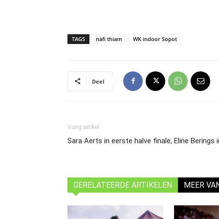
TAGS
nafi thiam
WK indoor Sopot
Deel
Vorig artikel
Sara Aerts in eerste halve finale, Eline Berings
GERELATEERDE ARTIKELEN
MEER VA