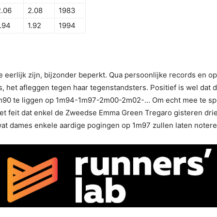
2.06
2.08
1983
1.94
1.92
1994
we eerlijk zijn, bijzonder beperkt. Qua persoonlijke records en
 het afleggen tegen haar tegenstandsters. Positief is wel dat 
 1m90 te liggen op 1m94-1m97-2m00-2m02-… Om echt mee te spel
et feit dat enkel de Zweedse Emma Green Tregaro gisteren dri
 wat dames enkele aardige pogingen op 1m97 zullen laten notere