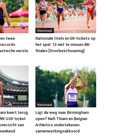
Nationaal
 en twee
Nationale titels en EK-tickets op
enrecords
het spel: 13 niet te missen BK-
astische eerste
finales [Voorbeschouwing]
Nationaal
hiam keert terug
Ligt de weg naar Birmingham
 WK U20-ticket
open? Nafi Thiam en Belgian
 overzicht van
Athletics ondertekenen
kweekend
samenwerkingsakkoord