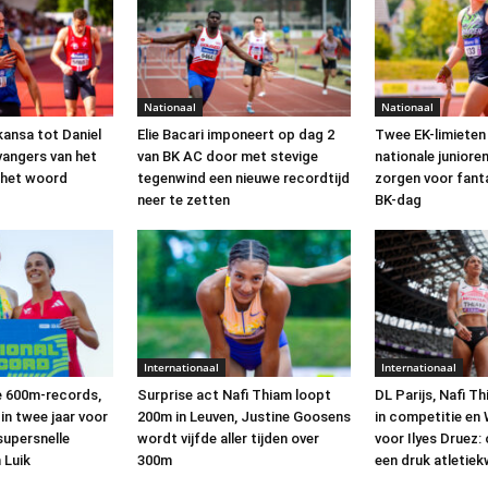
Nationaal
Nationaal
kansa tot Daniel
Elie Bacari imponeert op dag 2
Twee EK-limieten
vangers van het
van BK AC door met stevige
nationale junior
n het woord
tegenwind een nieuwe recordtijd
zorgen voor fant
neer te zetten
BK-dag
Internationaal
Internationaal
e 600m-records,
Surprise act Nafi Thiam loopt
DL Parijs, Nafi T
in twee jaar voor
200m in Leuven, Justine Goosens
in competitie en
supersnelle
wordt vijfde aller tijden over
voor Ilyes Druez:
 Luik
300m
een druk atletie