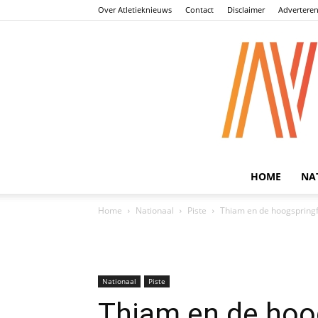
Over Atletieknieuws
Contact
Disclaimer
Advertere
HOME
NA
Home
Nationaal
Piste
Thiam en de hoogspringfi
Nationaal
Piste
Thiam en de hoog