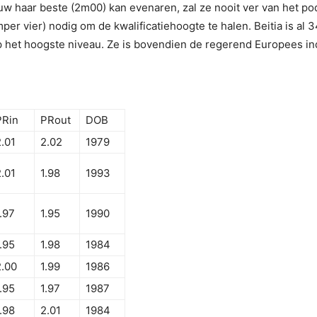
ieuw haar beste (2m00) kan evenaren, zal ze nooit ver van het p
er vier) nodig om de kwalificatiehoogte te halen. Beitia is al 
op het hoogste niveau. Ze is bovendien de regerend Europees 
PRin
PRout
DOB
2.01
2.02
1979
2.01
1.98
1993
.97
1.95
1990
.95
1.98
1984
2.00
1.99
1986
.95
1.97
1987
.98
2.01
1984