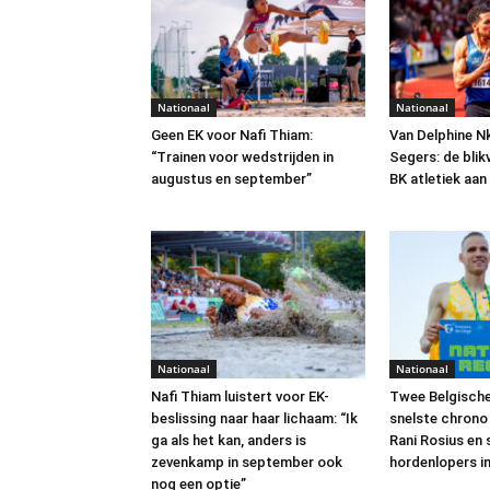
Nationaal
Nationaal
Geen EK voor Nafi Thiam:
Van Delphine N
“Trainen voor wedstrijden in
Segers: de blik
augustus en september”
BK atletiek aa
Nationaal
Nationaal
Nafi Thiam luistert voor EK-
Twee Belgisch
beslissing naar haar lichaam: “Ik
snelste chrono 
ga als het kan, anders is
Rani Rosius en 
zevenkamp in september ook
hordenlopers in
nog een optie”