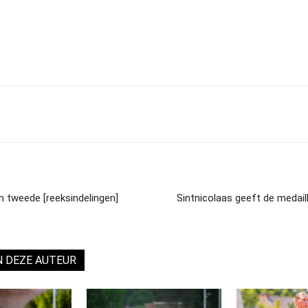
 in tweede [reeksindelingen]
Sintnicolaas geeft de medail
N DEZE AUTEUR