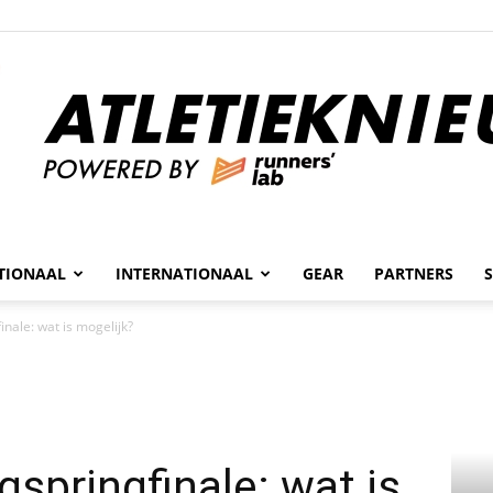
n
TIONAAL
INTERNATIONAAL
GEAR
PARTNERS
Atletieknieuws
nale: wat is mogelijk?
springfinale: wat is