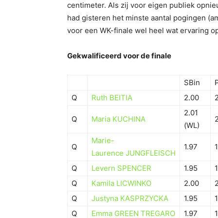
centimeter. Als zij voor eigen publiek opn
had gisteren het minste aantal pogingen (amp
voor een WK-finale wel heel wat ervaring 
Gekwalificeerd voor de finale
SBin
Q
Ruth BEITIA
2.00
2.01
Q
Maria KUCHINA
(WL)
Marie-
Q
1.97
1
Laurence JUNGFLEISCH
Q
Levern SPENCER
1.95
1
Q
Kamila LICWINKO
2.00
Q
Justyna KASPRZYCKA
1.95
1
Q
Emma GREEN TREGARO
1.97
1