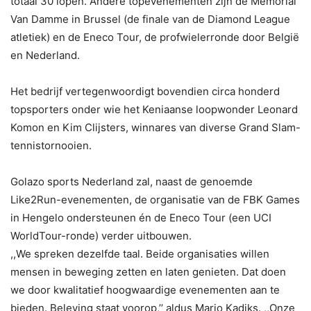
totaal 30 lopen. Andere topevenementen zijn de Memorial
Van Damme in Brussel (de finale van de Diamond League
atletiek) en de Eneco Tour, de profwielerronde door België
en Nederland.
Het bedrijf vertegenwoordigt bovendien circa honderd
topsporters onder wie het Keniaanse loopwonder Leonard
Komon en Kim Clijsters, winnares van diverse Grand Slam-
tennistornooien.
Golazo sports Nederland zal, naast de genoemde
Like2Run-evenementen, de organisatie van de FBK Games
in Hengelo ondersteunen én de Eneco Tour (een UCI
WorldTour-ronde) verder uitbouwen.
,,We spreken dezelfde taal. Beide organisaties willen
mensen in beweging zetten en laten genieten. Dat doen
we door kwalitatief hoogwaardige evenementen aan te
bieden. Beleving staat voorop,’’ aldus Mario Kadiks. ,,Onze