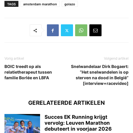
TAGS
amsterdam marathon
golazo
Vorig artikel
Volgend artikel
BOIC treedt op als
Snelwandelaar Dirk Bogaert:
relatietherapeut tussen
“Het snelwandelen is op
familie Borlée en LBFA
sterven na dood in België”
[interview+racevideo]
GERELATEERDE ARTIKELEN
Succes EK Running krijgt
vervolg: Leuven Marathon
debuteert in voorjaar 2026