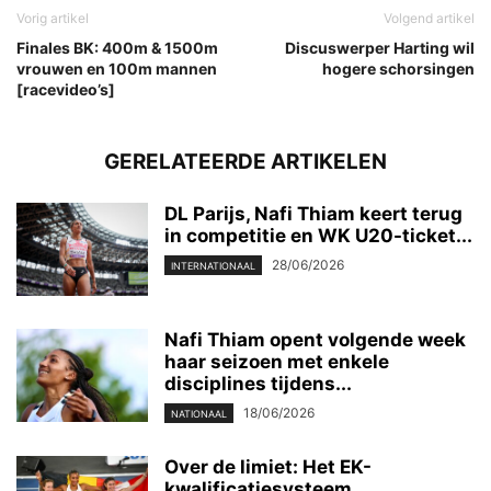
Vorig artikel
Volgend artikel
Finales BK: 400m & 1500m
Discuswerper Harting wil
vrouwen en 100m mannen
hogere schorsingen
[racevideo’s]
GERELATEERDE ARTIKELEN
DL Parijs, Nafi Thiam keert terug
in competitie en WK U20-ticket...
28/06/2026
INTERNATIONAAL
Nafi Thiam opent volgende week
haar seizoen met enkele
disciplines tijdens...
18/06/2026
NATIONAAL
Over de limiet: Het EK-
kwalificatiesysteem