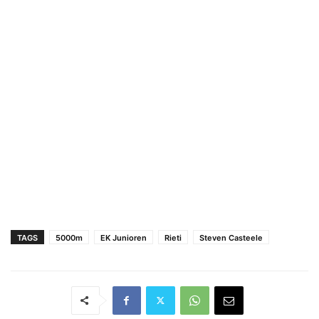
TAGS
5000m
EK Junioren
Rieti
Steven Casteele