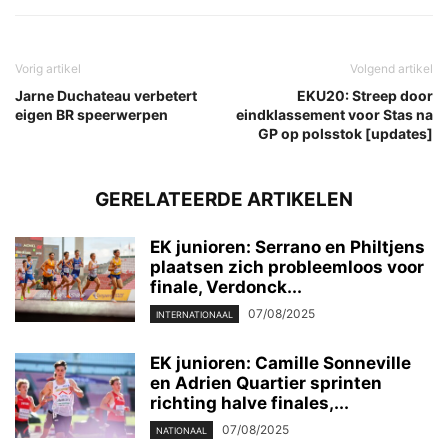
Vorig artikel
Volgend artikel
Jarne Duchateau verbetert
EKU20: Streep door
eigen BR speerwerpen
eindklassement voor Stas na
GP op polsstok [updates]
GERELATEERDE ARTIKELEN
EK junioren: Serrano en Philtjens
plaatsen zich probleemloos voor
finale, Verdonck...
07/08/2025
INTERNATIONAAL
EK junioren: Camille Sonneville
en Adrien Quartier sprinten
richting halve finales,...
07/08/2025
NATIONAAL