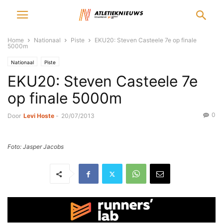
Home
Nationaal
Piste
EKU20: Steven Casteele 7e op finale
5000m
Nationaal
Piste
EKU20: Steven Casteele 7e
op finale 5000m
0
Door
Levi Hoste
-
20/07/2013
Foto: Jasper Jacobs