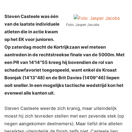
Steven Casteele was één
van de laatste individuele
Foto: Jasper Jacobs
atleten die in actie kwam
op het EK voor junioren.
Op zaterdag mocht de Kortrijkzaan wel meteen
aantreden in de rechtstreekse finale van de 5000m. Met
een PR van 14’14″55 kreeg hij bovendien de rol van
schaduwfavoriet toegespeeld, want enkel de Kroaat
Bosnjak (14’13″48) en de Brit Davies (14’09″46) liepen
ooit sneller. In een mogelijks tactische wedstrijd kon het
evenwel alle kanten uit.
Steven Casteele weerde zich kranig, maar uiteindelijk
moest hij zich tevreden stellen met een zevende stek (op
negen aangekomen deelnemers). Maar liefst drie atleten
bereikten uiteindelijk de finish zelfs niet. Casteele liep