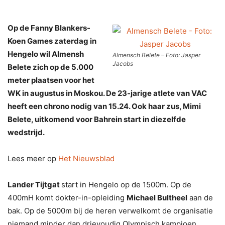
Op de Fanny Blankers-
Koen Games zaterdag in
Hengelo wil Almensh
Almensch Belete – Foto: Jasper
Jacobs
Belete zich op de 5.000
meter plaatsen voor het
WK in augustus in Moskou. De 23-jarige atlete van VAC
heeft een chrono nodig van 15.24. Ook haar zus, Mimi
Belete, uitkomend voor Bahrein start in diezelfde
wedstrijd.
Lees meer op
Het Nieuwsblad
Lander Tijtgat
start in Hengelo op de 1500m. Op de
400mH komt dokter-in-opleiding
Michael Bultheel
aan de
bak. Op de 5000m bij de heren verwelkomt de organisatie
niemand minder dan drievoudig Olympisch kampioen