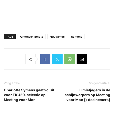
TAGS
Almensch Belete
FBK games
hengelo
Vorig artikel
Volgend artikel
Charlotte Symens gaat voluit
Limietjagers in de
voor EKU20-selectie op
schijnwerpers op Meeting
Meeting voor Mon
voor Mon [+deelnemers]