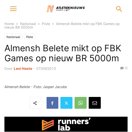
Home
Nationaal
Piste
Almensh Belete mikt op FBK Games op
nieuw BR 5000m
Nationaal
Piste
Almensh Belete mikt op FBK
Games op nieuw BR 5000m
0
Door
Levi Hoste
-
07/06/2013
Almensh Belete - Foto: Jasper Jacobs