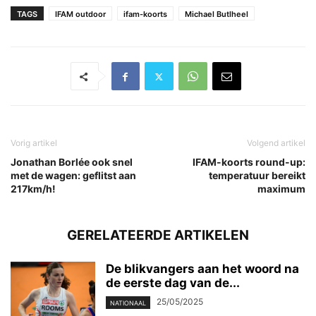
TAGS
IFAM outdoor
ifam-koorts
Michael Butlheel
Vorig artikel
Volgend artikel
Jonathan Borlée ook snel
IFAM-koorts round-up:
met de wagen: geflitst aan
temperatuur bereikt
217km/h!
maximum
GERELATEERDE ARTIKELEN
De blikvangers aan het woord na
de eerste dag van de...
25/05/2025
NATIONAAL