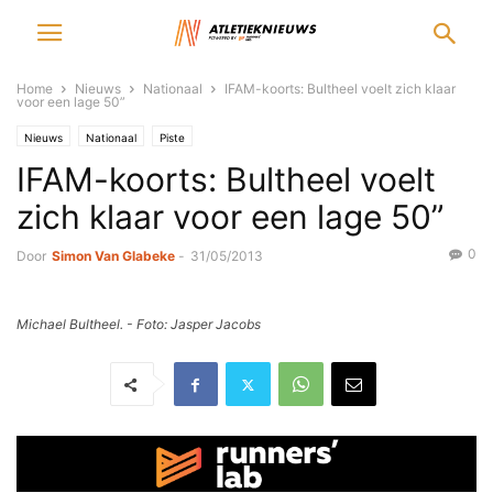
Home
Nieuws
Nationaal
IFAM-koorts: Bultheel voelt zich klaar
voor een lage 50”
Nieuws
Nationaal
Piste
IFAM-koorts: Bultheel voelt
zich klaar voor een lage 50”
0
Door
Simon Van Glabeke
-
31/05/2013
Michael Bultheel. - Foto: Jasper Jacobs