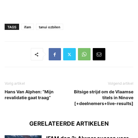
TAGS
ifam
tanui ozbilen
Vorig artikel
Volgend artikel
Hans Van Alphen: “Mijn
Bitsige strijd om de Vlaamse
revalidatie gaat traag”
titels in Ninove
[+deelnemers+live-results]
GERELATEERDE ARTIKELEN