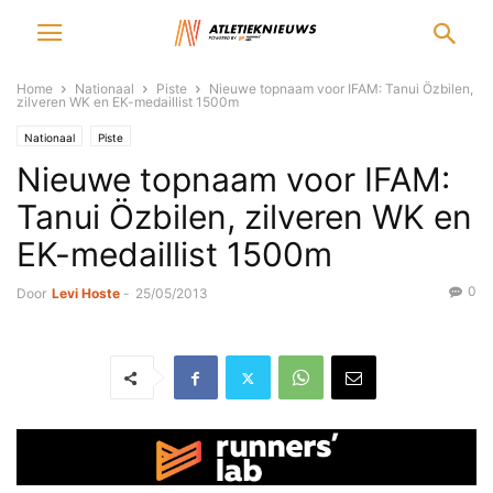
Home
Nationaal
Piste
Nieuwe topnaam voor IFAM: Tanui Özbilen,
zilveren WK en EK-medaillist 1500m
Nationaal
Piste
Nieuwe topnaam voor IFAM:
Tanui Özbilen, zilveren WK en
EK-medaillist 1500m
0
Door
Levi Hoste
-
25/05/2013