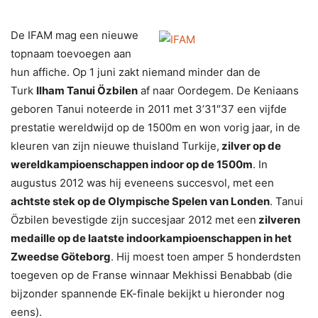
De IFAM mag een nieuwe
topnaam toevoegen aan
hun affiche. Op 1 juni zakt niemand minder dan de
Turk
Ilham Tanui Özbilen
af naar Oordegem. De Keniaans
geboren Tanui noteerde in 2011 met 3’31″37 een vijfde
prestatie wereldwijd op de 1500m en won vorig jaar, in de
kleuren van zijn nieuwe thuisland Turkije,
zilver op de
wereldkampioenschappen indoor op de 1500m
. In
augustus 2012 was hij eveneens succesvol, met een
achtste stek op de Olympische Spelen van Londen
. Tanui
Özbilen bevestigde zijn succesjaar 2012 met een
zilveren
medaille op de laatste indoorkampioenschappen in het
Zweedse Göteborg
. Hij moest toen amper 5 honderdsten
toegeven op de Franse winnaar Mekhissi Benabbab (die
bijzonder spannende EK-finale bekijkt u hieronder nog
eens).