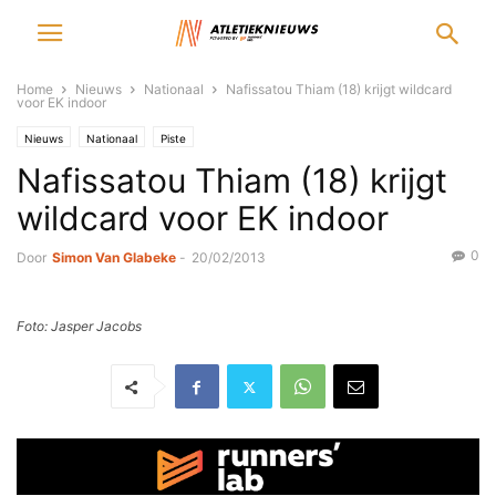
Home
Nieuws
Nationaal
Nafissatou Thiam (18) krijgt wildcard
voor EK indoor
Nieuws
Nationaal
Piste
Nafissatou Thiam (18) krijgt
wildcard voor EK indoor
0
Door
Simon Van Glabeke
-
20/02/2013
Foto: Jasper Jacobs