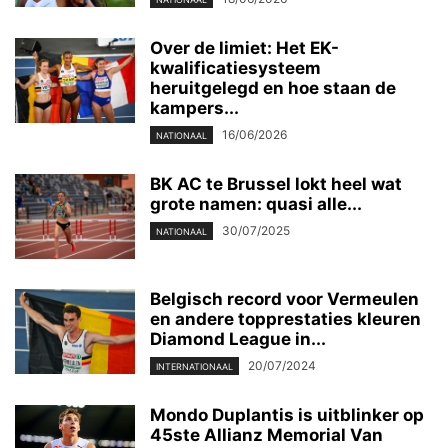
Over de limiet: Het EK-
kwalificatiesysteem
heruitgelegd en hoe staan de
kampers...
16/06/2026
NATIONAAL
BK AC te Brussel lokt heel wat
grote namen: quasi alle...
30/07/2025
NATIONAAL
Belgisch record voor Vermeulen
en andere topprestaties kleuren
Diamond League in...
20/07/2024
INTERNATIONAAL
Mondo Duplantis is uitblinker op
45ste Allianz Memorial Van