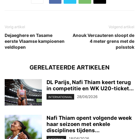
Vorig artikel
Volgend artikel
Dejaeghere en Tasame
Anouk Vercauteren sloopt de
eerste Vlaamse kampioenen
4 meter grens met de
veldlopen
polsstok
GERELATEERDE ARTIKELEN
DL Parijs, Nafi Thiam keert terug
in competitie en WK U20-ticket...
28/06/2026
INTERNATIONAAL
Nafi Thiam opent volgende week
haar seizoen met enkele
disciplines tijdens...
18/06/2026
NATIONAAL