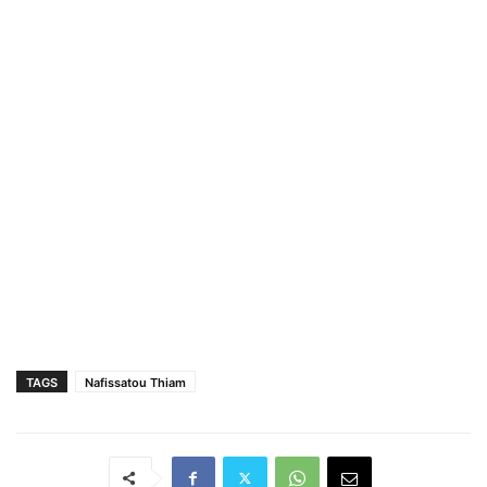
TAGS
Nafissatou Thiam