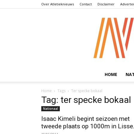
Over Atletieknieuws
Contact
Disclaimer
Adverte
HOME
NA
Home
Tags
Ter specke bokaal
Tag: ter specke bokaal
Nationaal
Isaac Kimeli begint seizoen met
tweede plaats op 1000m in Lisse.