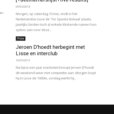
09/05/2014
van
Morgen, op zaterdag 10 mei, vindt in het
Nederlandse Lisse de 'Ter Specke Bokaal' plaats.
Jaarlijks binden toch al enkele klinkende namen hun
spikes aan voor deze...
Piste
Jeroen D’hoedt herbegint met
Lisse en interclub
10/05/2013
Na bijna een jaar inactiviteit knoopt Jeroen D’hoedt
dit weekend weer met competitie aan. Morgen loopt
hij in Lisse de 1000m, zondag werkt hij...