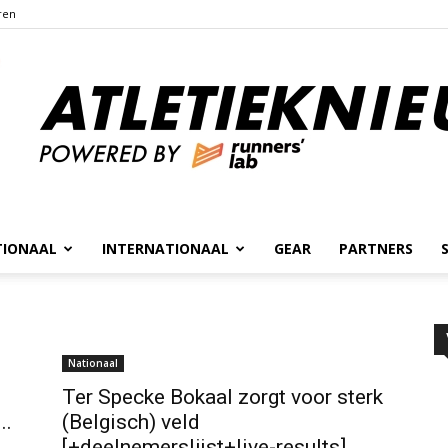
ren
TIONAAL
INTERNATIONAAL
GEAR
PARTNERS
Atletieknieuws
Nationaal
Ter Specke Bokaal zorgt voor sterk
..
(Belgisch) veld
[+deelnemerslijst+live-results]