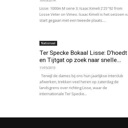
10/05/2014
Lisse: 1000m M serie 3: Isaac Kimeli 2'25"92 from
Losse Veter on Vimeo. Isaac Kimeli is het seizoen 
start gegaan met een tweede plaats....
Nationaal
Ter Specke Bokaal Lisse: D’hoedt
en Tijtgat op zoek naar snelle...
11/05/2013
Terwijl de dames bij ons hun jaarlijkse interclub
afwerken, trekken veel heren op zaterdag de
landsgrens over richting Lisse, waar de
internationale Ter Specke...