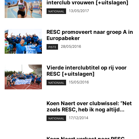
interclub vrouwen [+uitslagen]
13/05/2017
NATIONAAL
RESC promoveert naar groep A in
Europabeker
28/05/2016
PISTE
Vierde interclubtitel op rij voor
RESC [+uitslagen]
15/05/2016
NATIONAAL
Koen Naert over clubwissel: “Net
zoals RESC, heb ik nog altijd...
17/12/2014
NATIONAAL