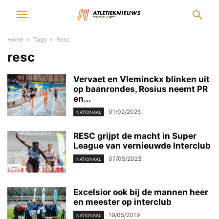
Home
Tags
Resc
resc
Vervaet en Vleminckx blinken uit
op baanrondes, Rosius neemt PR
en...
01/02/2025
NATIONAAL
RESC grijpt de macht in Super
League van vernieuwde Interclub
07/05/2023
NATIONAAL
Excelsior ook bij de mannen heer
en meester op interclub
19/05/2019
NATIONAAL