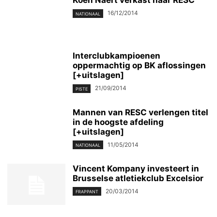
Koen Naert verkast naar RESC
16/12/2014
NATIONAAL
Interclubkampioenen
oppermachtig op BK aflossingen
[+uitslagen]
21/09/2014
PISTE
Mannen van RESC verlengen titel
in de hoogste afdeling
[+uitslagen]
11/05/2014
NATIONAAL
Vincent Kompany investeert in
Brusselse atletiekclub Excelsior
20/03/2014
FRAPPANT