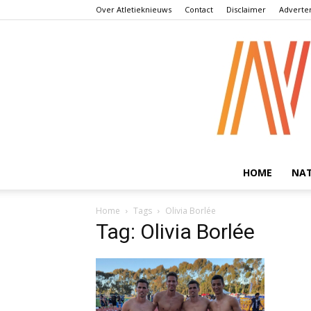
Over Atletieknieuws
Contact
Disclaimer
Adverte
HOME
NA
Home
Tags
Olivia Borlée
Tag: Olivia Borlée