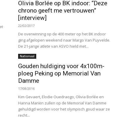
Olivia Borlée op BK indoor: “Deze
chrono geeft me vertrouwen”
[interview]
22/02/2017
et
De overwinning op de 400 meter op het BK indoor
ging afgelopen weekend naar Margo Van Puyvelde.
De 21-jarige atlete van ASVO hield met...
Nationaal
Gouden huldiging voor 4x100m-
ploeg Peking op Memorial Van
Damme
17/08/2016
Kim Gevaert, Elodie Ouedraogo, Olivia Borlée en
Hanna Mariën zullen op de Memorial Van Damme
gehuldigd worden voor het olympisch goud waar ze
recht...