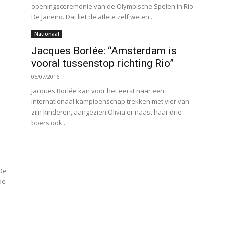
openingsceremonie van de Olympische Spelen in Rio
De Janeiro. Dat liet de atlete zelf weten...
Nationaal
Jacques Borlée: “Amsterdam is
vooral tussenstop richting Rio”
05/07/2016
Jacques Borlée kan voor het eerst naar een
internationaal kampioenschap trekken met vier van
zijn kinderen, aangezien Olivia er naast haar drie
boers ook...
 De
de