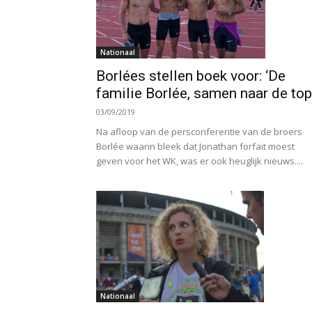
Nationaal
Borlées stellen boek voor: ‘De
familie Borlée, samen naar de top
03/09/2019
Na afloop van de persconferentie van de broers
Borlée waarin bleek dat Jonathan forfait moest
geven voor het WK, was er ook heuglijk nieuws....
Nationaal