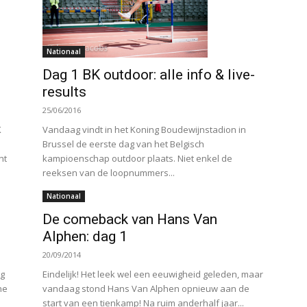
Nationaal
Dag 1 BK outdoor: alle info & live-
results
25/06/2016
K
Vandaag vindt in het Koning Boudewijnstadion in
Brussel de eerste dag van het Belgisch
nt
kampioenschap outdoor plaats. Niet enkel de
reeksen van de loopnummers...
Nationaal
De comeback van Hans Van
Alphen: dag 1
20/09/2014
og
Eindelijk! Het leek wel een eeuwigheid geleden, maar
he
vandaag stond Hans Van Alphen opnieuw aan de
start van een tienkamp! Na ruim anderhalf jaar...