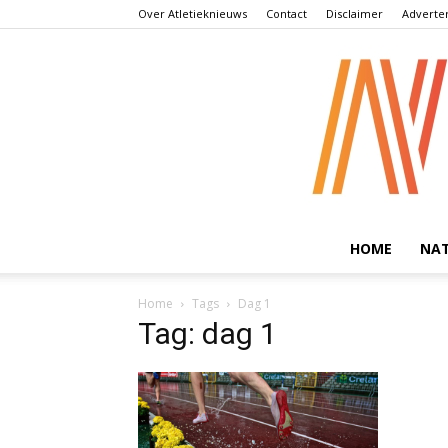
Over Atletieknieuws
Contact
Disclaimer
Adverte
HOME
NA
Home
Tags
Dag 1
Tag: dag 1