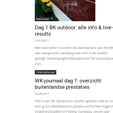
Nationaal
Dag 1 BK outdoor: alle info & live-
results
01/07/2017
Met weercijfer 5 worden de deelnemers aan het B
alle categorieën vandaag niet echt in de watten
gelegd. Gelukkig ligt traditiegetrouw het zwaartepu
van...
Internationaal
WK-journaal dag 1: overzicht
buitenlandse prestaties
22/08/2015
Het is van de Olympische Spelen geleden dat er n
een groot atletiektornooi plaatsvond in het magisc
Vogelneststadion in Peking. Vandaag, zeven jaar