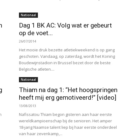
Nationaal
n
Dag 1 BK AC: Volg wat er gebeurt
op de voet...
26/07/2014
Het mooie druk bezette atletiekweekend is op gang
geschoten. Vandaag, op zaterdag, wordt het Koning
Boudewijnstadion in Brussel bezet door de beste
Belgische atleten....
Nationaal
g
Thiam na dag 1: “Het hoogspringen
heeft mij erg gemotiveerd!” [video]
13/08/2013
n
Nafissatou Thiam begon gisteren aan haar eerste
wereldkampioenschap bij de senioren. Het amper
18-jarig Naamse talent liep bij haar eerste onderdeel
van haar zevenkamp,...