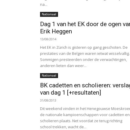
na...
Nationaal
Dag 1 van het EK door de ogen va
Erik Heggen
13/08/2014
Het EK in Zürich is gisteren op gang geschoten. De
prestaties van de Belgen waren ietwat wisselvallig.
Sommigen presteerden onder de verwachtingen,
anderen lieten dan weer...
Nationaal
BK cadetten en scholieren: versla
van dag 1 [+resultaten]
31/08/2013
Dit weekend vinden in het Henegouwse Moeskroe
de nationale kampioenschappen voor cadetten en
scholieren plaats. Net voordat ze terug richting
school trekken, wacht de...