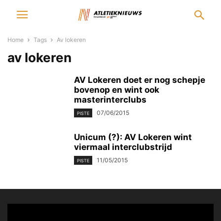
Home
Tags
Av lokeren
av lokeren
AV Lokeren doet er nog schepje
bovenop en wint ook
masterinterclubs
07/06/2015
PISTE
Unicum (?): AV Lokeren wint
viermaal interclubstrijd
11/05/2015
PISTE