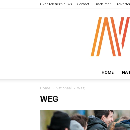
Over Atletieknieuws
Contact
Disclaimer
Adverte
HOME
NA
Home
Nationaal
Weg
WEG