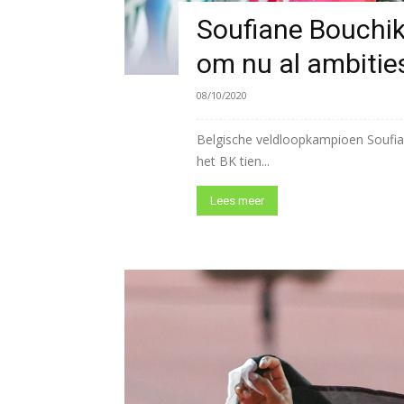
Soufiane Bouchikh
om nu al ambities
08/10/2020
Belgische veldloopkampioen Soufian
het BK tien...
Lees meer