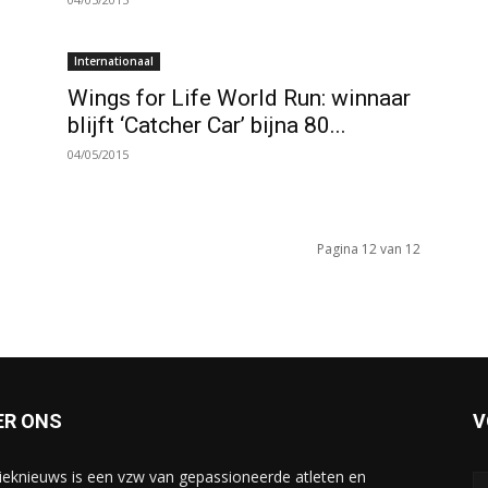
Internationaal
Wings for Life World Run: winnaar
blijft ‘Catcher Car’ bijna 80...
04/05/2015
Pagina 12 van 12
ER ONS
V
tieknieuws is een vzw van gepassioneerde atleten en