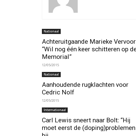
Nationaal
Achteruitgaande Marieke Vervoor
“Wil nog één keer schitteren op d
Memorial”
12/05/2015
Nationaal
Aanhoudende rugklachten voor
Cedric Nolf
12/05/2015
Internationaal
Carl Lewis sneert naar Bolt: “Hij
moet eerst de (doping)problemen
bij...