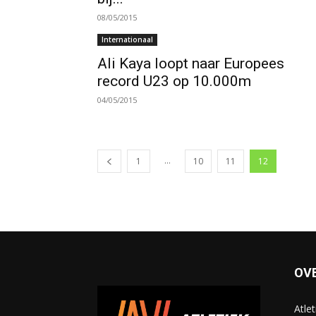
08/05/2015
Internationaal
Ali Kaya loopt naar Europees
record U23 op 10.000m
04/05/2015
...
1
10
11
12
OV
Atle