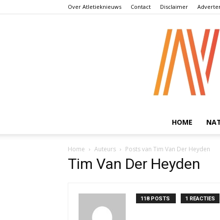
Over Atletieknieuws
Contact
Disclaimer
Adverte
HOME
NA
Home
Auteurs
Posts van Tim Van Der Heyden
Tim Van Der Heyden
118 POSTS
1 REACTIES