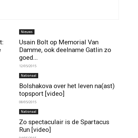
Nieuws
t:
Usain Bolt op Memorial Van
e
Damme, ook deelname Gatlin zo
goed...
12/05/2015
Nationaal
Bolshakova over het leven na(ast)
topsport [video]
08/05/2015
Nationaal
Zo spectaculair is de Spartacus
Run [video]
04/05/2015