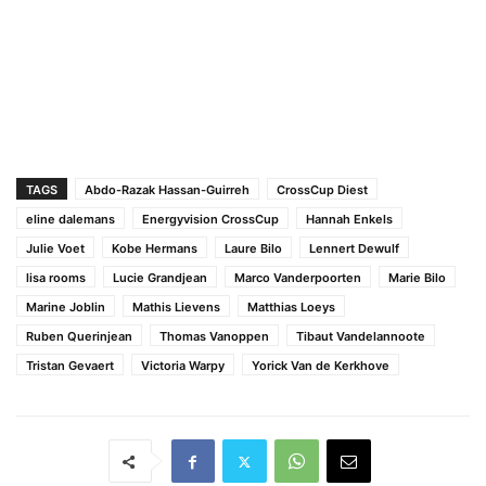
TAGS
Abdo-Razak Hassan-Guirreh
CrossCup Diest
eline dalemans
Energyvision CrossCup
Hannah Enkels
Julie Voet
Kobe Hermans
Laure Bilo
Lennert Dewulf
lisa rooms
Lucie Grandjean
Marco Vanderpoorten
Marie Bilo
Marine Joblin
Mathis Lievens
Matthias Loeys
Ruben Querinjean
Thomas Vanoppen
Tibaut Vandelannoote
Tristan Gevaert
Victoria Warpy
Yorick Van de Kerkhove