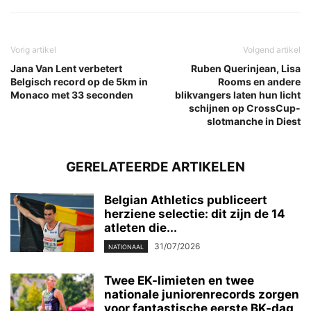
Vorig artikel
Volgend artikel
Jana Van Lent verbetert
Ruben Querinjean, Lisa
Belgisch record op de 5km in
Rooms en andere
Monaco met 33 seconden
blikvangers laten hun licht
schijnen op CrossCup-
slotmanche in Diest
GERELATEERDE ARTIKELEN
Belgian Athletics publiceert
herziene selectie: dit zijn de 14
atleten die...
31/07/2026
NATIONAAL
Twee EK-limieten en twee
nationale juniorenrecords zorgen
voor fantastische eerste BK-dag