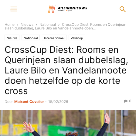
Home
Nieuws
Nationaal
CrossCup Diest: Rooms en Querinjean
slaan dubbelslag, Laure Bilo en Vandelannoote doen...
Nieuws
Nationaal
Internationaal
Veldloop
CrossCup Diest: Rooms en
Querinjean slaan dubbelslag,
Laure Bilo en Vandelannoote
doen hetzelfde op de korte
cross
0
Door
Maixent Cuvelier
-
15/02/2026