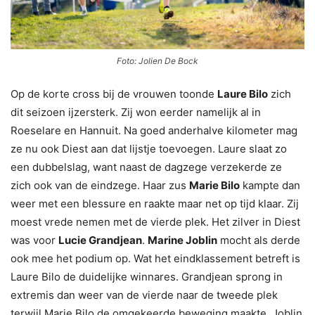
Foto: Jolien De Bock
Op de korte cross bij de vrouwen toonde
Laure Bilo
zich
dit seizoen ijzersterk. Zij won eerder namelijk al in
Roeselare en Hannuit. Na goed anderhalve kilometer mag
ze nu ook Diest aan dat lijstje toevoegen. Laure slaat zo
een dubbelslag, want naast de dagzege verzekerde ze
zich ook van de eindzege. Haar zus
Marie Bilo
kampte dan
weer met een blessure en raakte maar net op tijd klaar. Zij
moest vrede nemen met de vierde plek. Het zilver in Diest
was voor
Lucie Grandjean
.
Marine Joblin
mocht als derde
ook mee het podium op. Wat het eindklassement betreft is
Laure Bilo de duidelijke winnares. Grandjean sprong in
extremis dan weer van de vierde naar de tweede plek
terwijl Marie Bilo de omgekeerde beweging maakte. Joblin