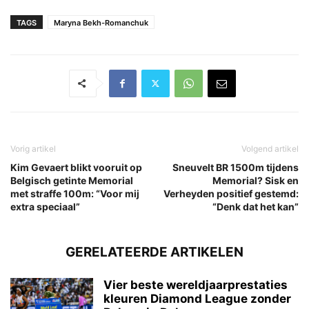
TAGS
Maryna Bekh-Romanchuk
Vorig artikel
Volgend artikel
Kim Gevaert blikt vooruit op
Sneuvelt BR 1500m tijdens
Belgisch getinte Memorial
Memorial? Sisk en
met straffe 100m: “Voor mij
Verheyden positief gestemd:
extra speciaal”
“Denk dat het kan”
GERELATEERDE ARTIKELEN
Vier beste wereldjaarprestaties
kleuren Diamond League zonder