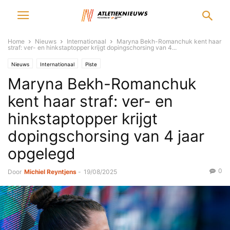
Home
Nieuws
Internationaal
Maryna Bekh-Romanchuk kent haar
straf: ver- en hinkstaptopper krijgt dopingschorsing van 4...
Nieuws
Internationaal
Piste
Maryna Bekh-Romanchuk
kent haar straf: ver- en
hinkstaptopper krijgt
dopingschorsing van 4 jaar
opgelegd
0
Door
Michiel Reyntjens
-
19/08/2025