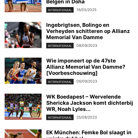
Belgen in Doha
16/05/2025
INTERNATIONAAL
Ingebrigtsen, Bolingo en
Verheyden schitteren op Allianz
Memorial Van Damme
08/09/2023
INTERNATIONAAL
Wie imponeert op de 47ste
Allianz Memorial Van Damme?
[Voorbeschouwing]
06/09/2023
INTERNATIONAAL
WK Boedapest – Wervelende
Shericka Jackson komt dichterbij
WR, Noah Lyles...
25/08/2023
INTERNATIONAAL
EK München: Femke Bol slaagt in